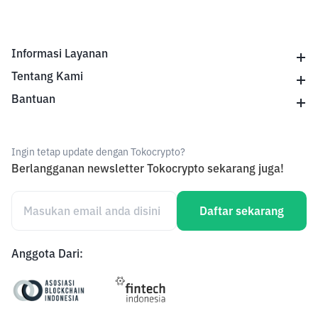
Television
Word of mouths (friends, family, collegues etc)
Youtube
Informasi Layanan
Twitter
Tentang Kami
KOL / Influencers
Bantuan
Booths (Shopping malls, Office buildings etc)
Outdoor Advertisments
Minigame
Ingin tetap update dengan Tokocrypto?
Berlangganan newsletter Tokocrypto sekarang juga!
Ketupat Blast
Others
Daftar sekarang
Anggota Dari: