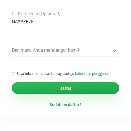
ID Referensi (Opsional)
Dari mana Anda mendengar kami?
Blockchain Community Groups (Telegram Groups)
Community Meetups
Saya telah membaca dan saya setuju
ketentuan penggunaan
Conference
Facebook
Daftar
Google
Instagram
Sudah terdaftar?
Online Media
Printed Media