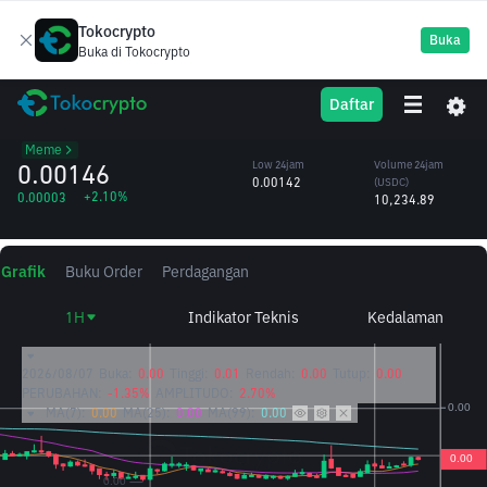
Tokocrypto
Buka
Buka di Tokocrypto
1000*Simons
1000CAT
High 24jam
Volume 24jam
Daftar
Cat
0.00149
(1000CAT)
/USDC
7.00M
Meme
0.00146
Low 24jam
Volume 24jam
0.00142
(USDC)
+2.10%
0.00003
10,234.89
Grafik
Buku Order
Perdagangan
1H
Indikator Teknis
Kedalaman
2026/08/07
Buka:
0.00
Tinggi:
0.01
Rendah:
0.00
Tutup:
0.00
PERUBAHAN:
-1.35%
AMPLITUDO:
2.70%
MA(7):
0.00
MA(25):
0.00
MA(99):
0.00