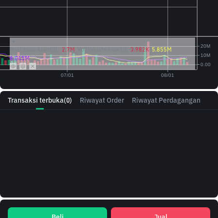
Vol({{baseAsset}}):
2.7M
Vol({{quoteAsset}})
3.982K
5.855M
8.045M
Transaksi terbuka
(0)
Riwayat Order
Riwayat Perdagangan
Beli
Jual