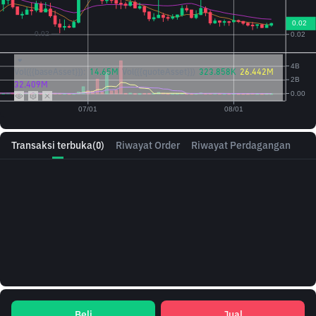
Vol({{baseAsset}}):
14.65M
Vol({{quoteAsset}})
323.858K
26.442M
32.409M
Transaksi terbuka
(0)
Riwayat Order
Riwayat Perdagangan
Beli
Jual