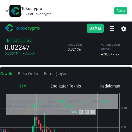
Tokocrypto
Buka
Buka di Tokocrypto
AIGENSYN
High 24jam
Volume 24jam
Daftar
Gensyn
0.02261
(AIGENSYN)
/USDT
19.35M
Infrastructure
0.02247
Low 24jam
Volume 24jam
0.02176
(USDT)
+0.85%
0.00019
428,047.27
Grafik
Buku Order
Perdagangan
1H
Indikator Teknis
Kedalaman
2026/08/09
Buka:
0.02
Tinggi:
0.03
Rendah:
0.02
Tutup:
0.02
PERUBAHAN:
1.72%
AMPLITUDO:
3.85%
MA(7):
0.02
MA(25):
0.02
MA(99):
NaN