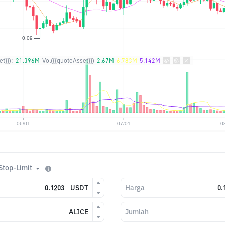
t}}):
21.396M
Vol({{quoteAsset}})
2.67M
6.783M
5.142M
Stop-Limit
USDT
Harga
ALICE
Jumlah