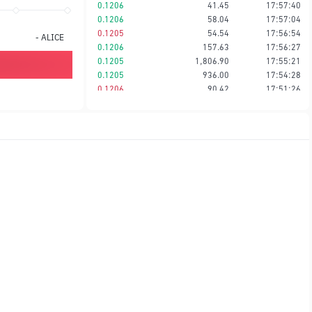
0.1206
41.45
17:57:40
0.1206
58.04
17:57:04
0.1205
54.54
17:56:54
-
ALICE
0.1206
157.63
17:56:27
0.1205
1,806.90
17:55:21
0.1205
936.00
17:54:28
0.1206
90.42
17:51:26
0.1206
2,529.20
17:51:00