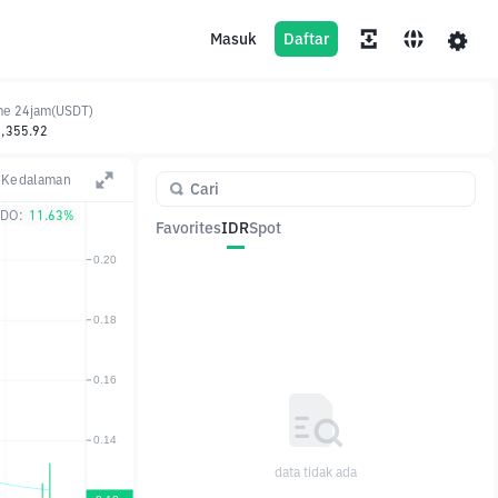
Masuk
Daftar
me 24jam(USDT)
,355.92
Kedalaman
DO:
11.63%
Favorites
IDR
Spot
Pasangan
Harga
Ubah
data tidak ada