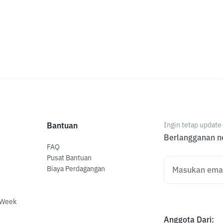
Bantuan
Ingin tetap updat
Berlangganan ne
FAQ
Pusat Bantuan
Biaya Perdagangan
 Week
Anggota Dari
: