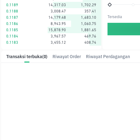
0.1189
14,317.03
1,702.29
0.1188
3,008.47
357.41
Tersedia
0.1187
14,179.48
1,683.10
0.1186
8,943.95
1,060.75
0.1185
15,878.90
1,881.65
0.1184
3,967.57
469.76
0.1183
3,455.12
408.74
Transaksi terbuka
(0)
Riwayat Order
Riwayat Perdagangan