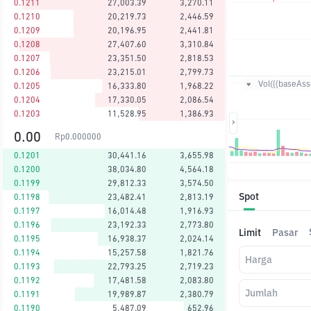
0.1211
27,003.39
3,270.11
0.1210
20,219.73
2,446.59
0.1209
20,196.95
2,441.81
0.1208
27,407.60
3,310.84
0.1207
23,351.50
2,818.53
0.1206
23,215.01
2,799.73
Vol({{baseAsse
0.1205
16,333.80
1,968.22
0.1204
17,330.05
2,086.54
0.1203
11,528.95
1,386.93
0.00
Rp
0.000000
0.1201
30,441.16
3,655.98
0.1200
38,034.80
4,564.18
0.1199
29,812.33
3,574.50
Spot
0.1198
23,482.41
2,813.19
0.1197
16,014.48
1,916.93
0.1196
23,192.33
2,773.80
Limit
Pasar
0.1195
16,938.37
2,024.14
0.1194
15,257.58
1,821.76
Harga
0.1193
22,793.25
2,719.23
0.1192
17,481.58
2,083.80
Jumlah
0.1191
19,989.87
2,380.79
0.1190
5,487.09
652.96