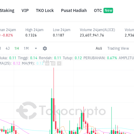
Staking
VIP
TKO Lock
Pusat Hadiah
OTC
New
han 24jam
High 24jam
Low 24jam
Volume 24jam(ALICE)
Volu
0 -0.82%
0.1326
0.1187
23,607,941.76
2,936
J
4J
1H
1M
Asli
Trading View
Buka:
0.11
Tinggi:
0.14
Rendah:
0.11
Tutup:
0.12
PERUBAHAN:
0.67%
AMPLITU
MA(25):
0.12
MA(99):
0.12