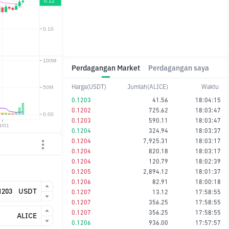
Perdagangan Market
Perdagangan saya
Harga(USDT)
Jumlah(ALICE)
Waktu
0.1203
41.56
18:04:15
0.1202
725.62
18:03:47
0.1203
590.11
18:03:47
0.1204
324.94
18:03:37
0.1204
7,925.31
18:03:17
0.1204
820.18
18:03:17
0.1204
120.79
18:02:39
0.1205
2,894.12
18:01:37
0.1206
82.91
18:00:18
USDT
0.1207
13.12
17:58:55
0.1207
356.25
17:58:55
0.1207
356.25
17:58:55
ALICE
0.1206
936.00
17:57:57