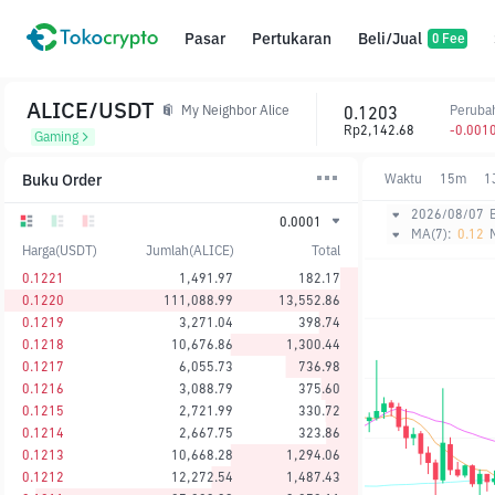
Pasar
Pertukaran
Beli/Jual
0 Fee
ALICE/USDT
0.1203
Peruba
My Neighbor Alice
Rp2,142.68
-0.001
Gaming
Buku Order
Waktu
15m
1
2026/08/07
0.0001
MA(7):
0.12
Harga(USDT)
Jumlah(ALICE)
Total
0.1221
1,491.97
182.17
0.1220
111,088.99
13,552.86
0.1219
3,271.04
398.74
0.1218
10,676.86
1,300.44
0.1217
6,055.73
736.98
0.1216
3,088.79
375.60
0.1215
2,721.99
330.72
0.1214
2,667.75
323.86
0.1213
10,668.28
1,294.06
0.1212
12,272.54
1,487.43