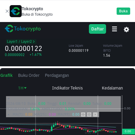
Tokocrypto
Buka
Buka di Tokocrypto
ARB
High 24jam
Volume 24jam
Daftar
Arbitrum
0.00000123
(ARB)
/BTC
1.30M
Layer1 / Layer2
0.00000122
Low 24jam
Volume 24jam
0.00000119
(BTC)
+1.67%
0.00000002
1.56
Grafik
Buku Order
Perdagangan
1H
Indikator Teknis
Kedalaman
2026/08/10
Buka:
0.00
Tinggi:
0.01
Rendah:
0.00
Tutup:
0.00
PERUBAHAN:
1.67%
AMPLITUDO:
3.33%
MA(7):
0.00
MA(25):
0.00
MA(99):
0.00