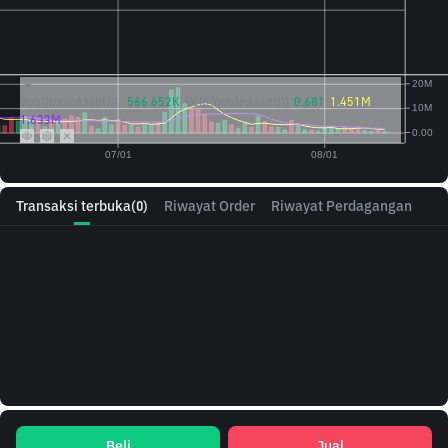
Vol({{baseAsset}}):
566.652K
Vol({{quoteAsset}})
0.681
1.451M
1.633M
Transaksi terbuka
(0)
Riwayat Order
Riwayat Perdagangan
Beli
Jual