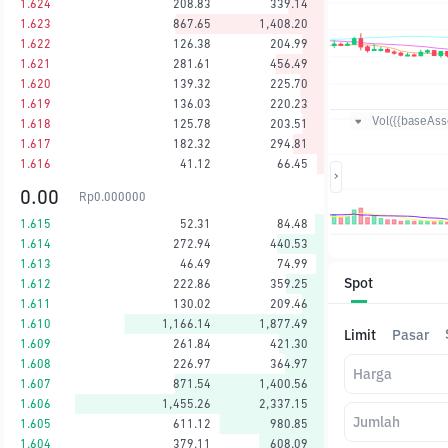
1.624
208.83
339.14
1.623
867.65
1,408.20
1.622
126.38
204.99
1.621
281.61
456.49
1.620
139.32
225.70
1.619
136.03
220.23
Vol({{baseAsse
1.618
125.78
203.51
1.617
182.32
294.81
1.616
41.12
66.45
0.00
Rp
0.000000
1.615
52.31
84.48
1.614
272.94
440.53
1.613
46.49
74.99
Spot
1.612
222.86
359.25
1.611
130.02
209.46
1.610
1,166.14
1,877.49
Limit
Pasar
1.609
261.84
421.30
1.608
226.97
364.97
Harga
1.607
871.54
1,400.56
1.606
1,455.26
2,337.15
Jumlah
1.605
611.12
980.85
1.604
379.11
608.09