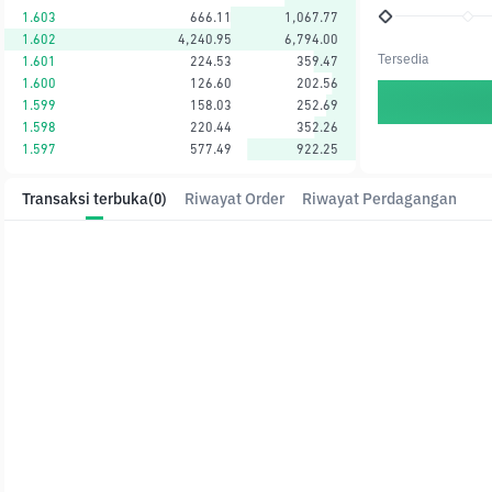
1.603
666.11
1,067.77
1.602
4,240.95
6,794.00
Tersedia
1.601
224.53
359.47
1.600
126.60
202.56
1.599
158.03
252.69
1.598
220.44
352.26
1.597
577.49
922.25
Transaksi terbuka
(0)
Riwayat Order
Riwayat Perdagangan