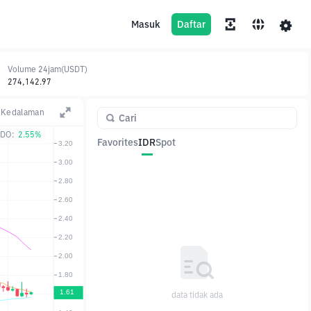
Masuk
Daftar
Volume 24jam(USDT)
274,142.97
Kedalaman
DO:
2.55%
Favorites
IDR
Spot
Pasangan
Harga
Ubah
data tidak ada