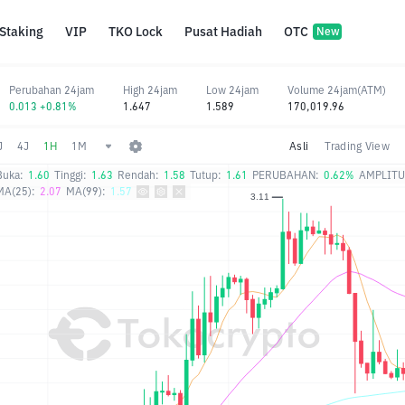
Staking
VIP
TKO Lock
Pusat Hadiah
OTC
New
Perubahan 24jam
High 24jam
Low 24jam
Volume 24jam(ATM)
0.013 +0.81%
1.647
1.589
170,019.96
J
4J
1H
1M
Asli
Trading View
Buka:
1.60
Tinggi:
1.63
Rendah:
1.58
Tutup:
1.61
PERUBAHAN:
0.62%
AMPLITU
MA(25):
2.07
MA(99):
1.57