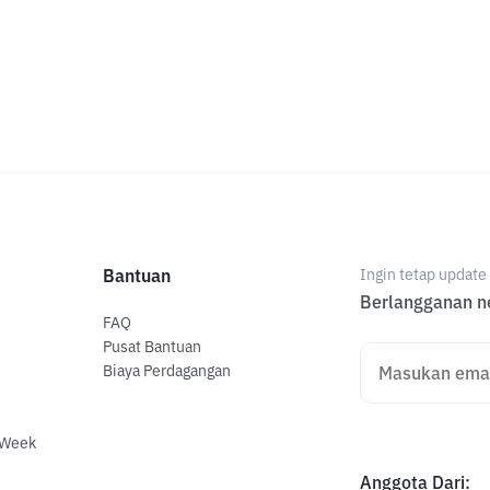
Bantuan
Ingin tetap updat
Berlangganan ne
FAQ
Pusat Bantuan
Biaya Perdagangan
 Week
Anggota Dari
: