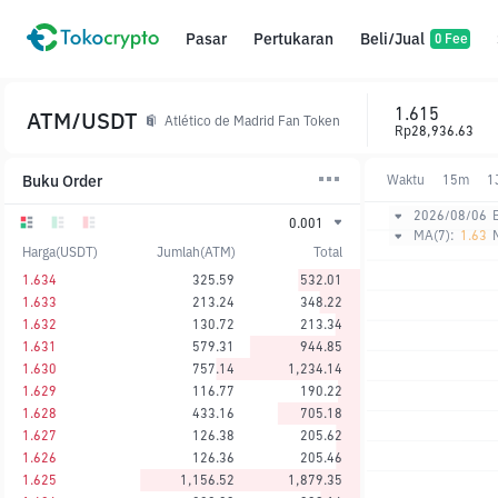
Pasar
Pertukaran
Beli/Jual
0 Fee
1.615
ATM/USDT
Atlético de Madrid Fan Token
Rp28,936.63
Buku Order
Waktu
15m
1
2026/08/06
0.001
MA(7):
1.63
Harga(USDT)
Jumlah(ATM)
Total
1.634
325.59
532.01
1.633
213.24
348.22
1.632
130.72
213.34
1.631
579.31
944.85
1.630
757.14
1,234.14
1.629
116.77
190.22
1.628
433.16
705.18
1.627
126.38
205.62
1.626
126.36
205.46
1.625
1,156.52
1,879.35