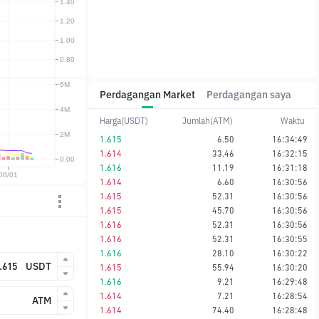
Perdagangan Market
Perdagangan saya
Harga(USDT)
Jumlah(ATM)
Waktu
1.615
6.50
16:34:49
1.614
33.46
16:32:15
1.616
11.19
16:31:18
1.614
6.60
16:30:56
1.615
52.31
16:30:56
1.615
45.70
16:30:56
1.616
52.31
16:30:56
1.616
52.31
16:30:55
1.616
28.10
16:30:22
USDT
1.615
55.94
16:30:20
1.616
9.21
16:29:48
1.614
7.21
16:28:54
ATM
1.614
74.40
16:28:48