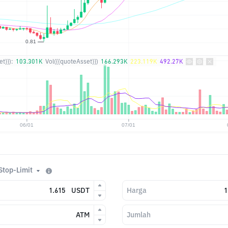
t}}):
103.301K
Vol({{quoteAsset}})
166.293K
223.119K
492.27K
Stop-Limit
USDT
Harga
ATM
Jumlah