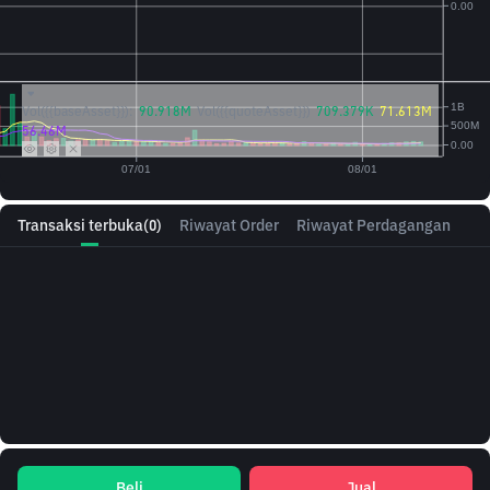
Vol({{baseAsset}}):
90.918M
Vol({{quoteAsset}})
709.379K
71.613M
56.46M
Transaksi terbuka
(0)
Riwayat Order
Riwayat Perdagangan
Beli
Jual