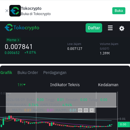
Tokocrypto
Buka
Buka di Tokocrypto
Banana For
BANANAS31
High 24jam
Volume 24jam
Daftar
Scale
0.007990
(BANANAS31)
/USDT
180.69M
Meme
0.007841
Low 24jam
Volume 24jam
0.007127
(USDT)
+9.07%
0.000652
1.39M
Grafik
Buku Order
Perdagangan
1H
Indikator Teknis
Kedalaman
2026/08/09
Buka:
0.00
Tinggi:
0.01
Rendah:
0.00
Tutup:
0.00
PERUBAHAN:
0.74%
AMPLITUDO:
4.94%
MA(7):
0.01
MA(25):
0.01
MA(99):
0.01