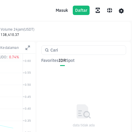
Masuk
Daftar
Volume 24jam(USDT)
138,410.37
Kedalaman
UDO:
0.74%
Favorites
IDR
Spot
Pasangan
Harga
Ubah
data tidak ada