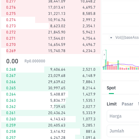
0.277
38,441.09
10,648.2
0.276
17,013.41
4,695.7
0.275
31,221.13
8,585.8
0.274
10,916.76
2,991.2
0.273
8,623.02
2,354.1
0.272
21,845.90
5,942.1
Vol({{baseAsse
0.271
17,544.01
4,754.4
0.270
16,654.59
4,496.7
0.269
15,740.78
4,234.3
0.00
Rp
0.000000
0.268
9,406.64
2,521.0
0.267
23,029.68
6,148.9
0.266
29,639.62
7,884.1
Spot
0.265
30,997.65
8,214.4
0.264
5,408.87
1,427.9
0.263
5,836.77
1,535.1
Limit
Pasar
0.262
7,739.45
2,027.7
0.261
20,436.24
5,333.9
Harga
0.260
4,143.43
1,077.3
0.259
20,405.63
5,285.1
Jumlah
0.258
3,416.92
881.6
0.257
4,247.28
1,091.6