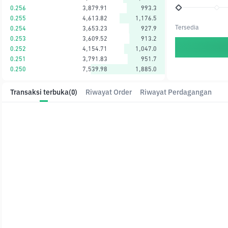
0.256
3,879.91
993.3
0.255
4,613.82
1,176.5
Tersedia
0.254
3,653.23
927.9
0.253
3,609.52
913.2
0.252
4,154.71
1,047.0
0.251
3,791.83
951.7
0.250
7,539.98
1,885.0
Transaksi terbuka
(0)
Riwayat Order
Riwayat Perdagangan