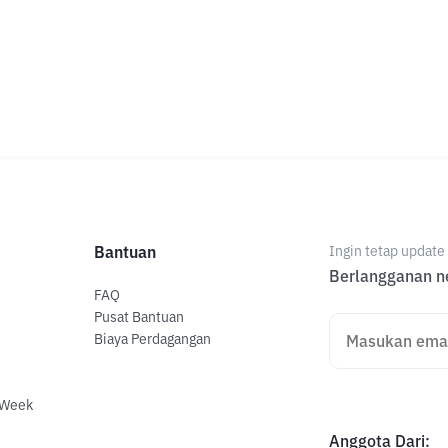
Bantuan
Ingin tetap updat
Berlangganan ne
FAQ
Pusat Bantuan
Biaya Perdagangan
 Week
Anggota Dari
: