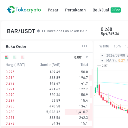
Pasar
Pertukaran
Beli/Jual
0 Fee
0.268
BAR/USDT
FC Barcelona Fan Token BAR
Rp4,769.36
Buku Order
Waktu
15m
1
2026/08/08
0.001
MA(7):
0.27
Harga(USDT)
Jumlah(BAR)
Total
0.295
169.49
50.0
0.294
668.89
196.7
0.292
142.67
41.7
0.291
421.62
122.7
0.290
520.36
150.9
0.287
53.59
15.4
0.285
470.58
134.1
0.280
5,038.32
1,410.7
0.279
868.56
242.3
0.278
54.34
15.1