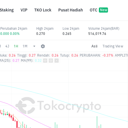
Staking
VIP
TKO Lock
Pusat Hadiah
OTC
New
Perubahan 24jam
High 24jam
Low 24jam
Volume 24jam(BAR)
0.000 0.00%
0.270
0.265
516,019.76
J
4J
1H
1M
Asli
Trading View
Buka:
0.26
Tinggi:
0.27
Rendah:
0.26
Tutup:
0.26
PERUBAHAN:
-0.37%
AMPLIT
MA(25):
0.27
MA(99):
0.32