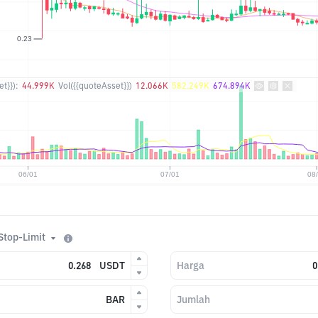
t}}):
44.999K
Vol({{quoteAsset}})
12.066K
582.249K
674.894K
Stop-Limit
USDT
Harga
BAR
Jumlah