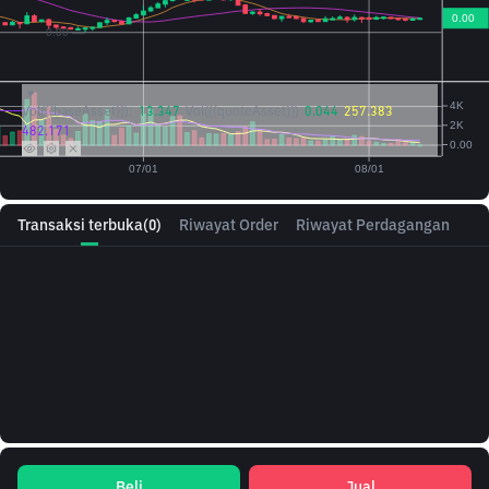
Vol({{baseAsset}}):
13.347
Vol({{quoteAsset}})
0.044
257.383
482.171
Transaksi terbuka
(0)
Riwayat Order
Riwayat Perdagangan
Beli
Jual