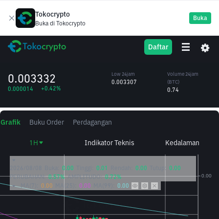
Tokocrypto
Buka
Buka di Tokocrypto
BCH
High 24jam
Volume 24jam
Daftar
Bitcoin Cash
0.003354
(BCH)
/BTC
223.57
0.003332
Low 24jam
Volume 24jam
0.003307
(BTC)
+0.42%
0.000014
0.74
Grafik
Buku Order
Perdagangan
1H
Indikator Teknis
Kedalaman
2026/08/08
Buka:
0.00
Tinggi:
0.01
Rendah:
0.00
Tutup:
0.00
PERUBAHAN:
0.57%
AMPLITUDO:
0.72%
MA(7):
0.00
MA(25):
0.00
MA(99):
0.00