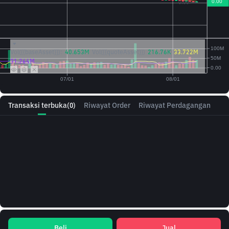
Vol({{baseAsset}}):
40.653M
Vol({{quoteAsset}})
216.76K
33.722M
31.264M
Transaksi terbuka
(0)
Riwayat Order
Riwayat Perdagangan
Beli
Jual