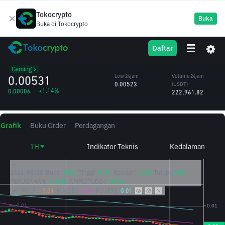
Tokocrypto
Buka
Buka di Tokocrypto
BIGTIME
High 24jam
Volume 24jam
Daftar
Big Time
0.00543
(BIGTIME)
/USDT
41.83M
Gaming
0.00531
Low 24jam
Volume 24jam
0.00523
(USDT)
+1.14%
0.00006
222,961.82
Grafik
Buku Order
Perdagangan
1H
Indikator Teknis
Kedalaman
2026/08/08
Buka:
0.00
Tinggi:
0.01
Rendah:
0.00
Tutup:
0.00
PERUBAHAN:
1.14%
AMPLITUDO:
3.81%
MA(7):
0.01
MA(25):
0.01
MA(99):
0.01