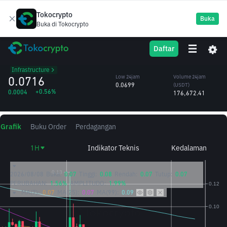
Tokocrypto
Buka
Buka di Tokocrypto
BREV
High 24jam
Volume 24jam
Daftar
Brevis
0.0718
(BREV)
/USDT
2.50M
Infrastructure
0.0716
Low 24jam
Volume 24jam
0.0699
(USDT)
+0.56%
0.0004
176,672.41
Grafik
Buku Order
Perdagangan
1H
Indikator Teknis
Kedalaman
2026/08/08
Buka:
0.07
Tinggi:
0.08
Rendah:
0.07
Tutup:
0.07
PERUBAHAN:
1.56%
AMPLITUDO:
1.99%
MA(7):
0.07
MA(25):
0.07
MA(99):
0.09