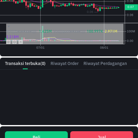
Vol({{baseAsset}}):
1.425M
Vol({{quoteAsset}})
100.997K
2.971M
3.318M
Transaksi terbuka
(0)
Riwayat Order
Riwayat Perdagangan
Beli
Jual