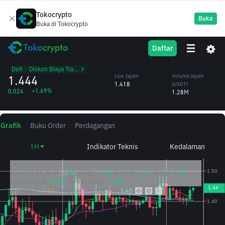
Tokocrypto
Buka
Buka di Tokocrypto
CAKE
High 24jam
Volume 24jam
Daftar
PancakeSwap
1.452
(CAKE)
/USDT
890,292.50
Defi
᱾
Diskon Biaya Trading
1.444
Low 24jam
Volume 24jam
1.418
(USDT)
+1.69%
0.024
1.28M
Grafik
Buku Order
Perdagangan
1H
Indikator Teknis
Kedalaman
2026/08/09
Buka:
1.43
Tinggi:
1.45
Rendah:
1.42
Tutup:
1.44
PERUBAHAN:
0.42%
AMPLITUDO:
1.39%
MA(7):
1.42
MA(25):
1.41
MA(99):
1.40