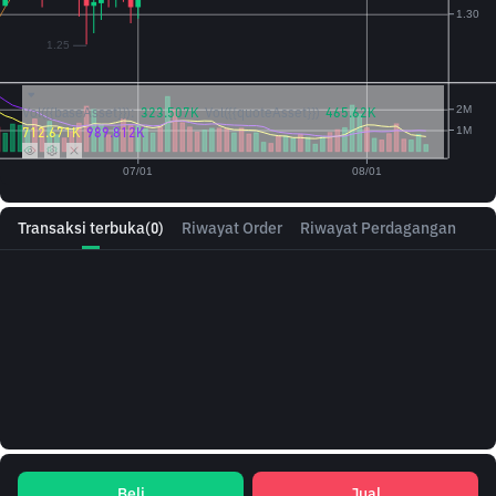
Vol({{baseAsset}}):
323.507K
Vol({{quoteAsset}})
465.62K
712.671K
989.812K
Transaksi terbuka
(0)
Riwayat Order
Riwayat Perdagangan
Beli
Jual