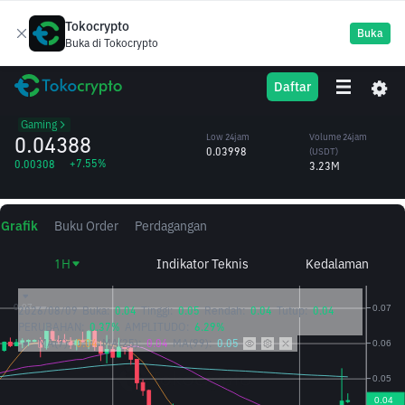
Tokocrypto
Buka
Buka di Tokocrypto
CATI
High 24jam
Volume 24jam
Daftar
Catizen
0.05301
(CATI)
/USDT
68.55M
Gaming
0.04388
Low 24jam
Volume 24jam
0.03998
(USDT)
+7.55%
0.00308
3.23M
Grafik
Buku Order
Perdagangan
1H
Indikator Teknis
Kedalaman
2026/08/09
Buka:
0.04
Tinggi:
0.05
Rendah:
0.04
Tutup:
0.04
PERUBAHAN:
0.37%
AMPLITUDO:
6.29%
MA(7):
0.04
MA(25):
0.04
MA(99):
0.05