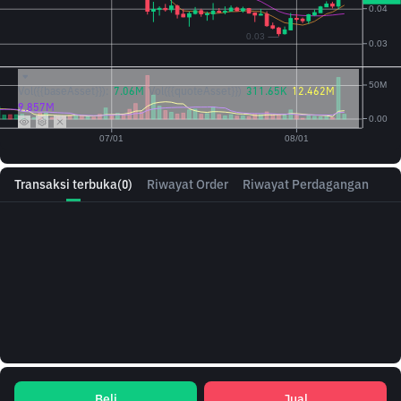
Vol({{baseAsset}}):
7.06M
Vol({{quoteAsset}})
311.65K
12.462M
9.857M
Transaksi terbuka
(0)
Riwayat Order
Riwayat Perdagangan
Beli
Jual