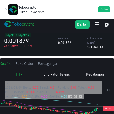
Tokocrypto
Buka
Buka di Tokocrypto
CELR
High 24jam
Volume 24jam
Daftar
Celer Network
0.001943
(CELR)
/USDT
228.74M
Layer1 / Layer2
0.001879
Low 24jam
Volume 24jam
0.001822
(USDT)
-1.11%
-0.000021
431,869.18
Grafik
Buku Order
Perdagangan
1H
Indikator Teknis
Kedalaman
2026/08/09
Buka:
0.00
Tinggi:
0.01
Rendah:
0.00
Tutup:
0.00
PERUBAHAN:
-0.74%
AMPLITUDO:
4.49%
MA(7):
0.00
MA(25):
0.00
MA(99):
0.00