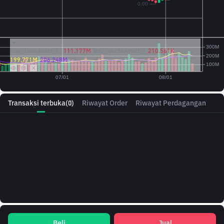
Vol({{baseAsset}}):
111.177M
Vol({{quoteAsset}})
210.561K
199.771M
206.248M
Transaksi terbuka
(0)
Riwayat Order
Riwayat Perdagangan
Beli
Jual