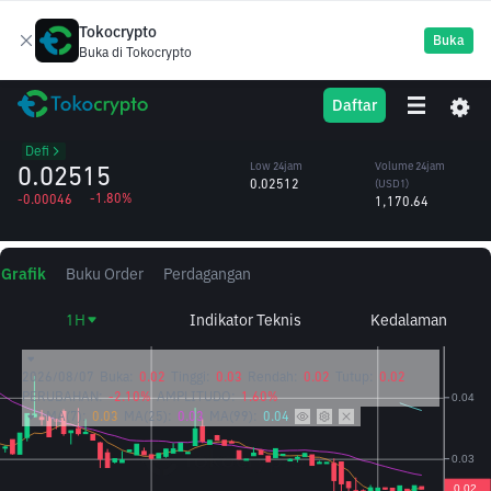
Tokocrypto
Buka
Buka di Tokocrypto
CHIP
High 24jam
Volume 24jam
Daftar
USD.AI
0.02569
(CHIP)
/USD1
45,739.00
Defi
0.02515
Low 24jam
Volume 24jam
0.02512
(USD1)
-1.80%
-0.00046
1,170.64
Grafik
Buku Order
Perdagangan
1H
Indikator Teknis
Kedalaman
2026/08/07
Buka:
0.02
Tinggi:
0.03
Rendah:
0.02
Tutup:
0.02
PERUBAHAN:
-2.10%
AMPLITUDO:
1.60%
MA(7):
0.03
MA(25):
0.03
MA(99):
0.04