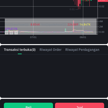
Vol({{baseAsset}}):
8.854K
Vol({{quoteAsset}})
224.889
14.847K
329.017K
Transaksi terbuka
(0)
Riwayat Order
Riwayat Perdagangan
Beli
Jual