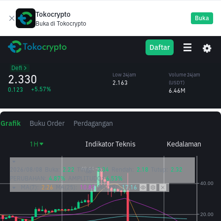
Tokocrypto
Buka
Buka di Tokocrypto
DEXE
High 24jam
Volume 24jam
Daftar
DeXe
2.331
(DEXE)
/USDT
2.87M
Defi
2.330
Low 24jam
Volume 24jam
2.163
(USDT)
+5.57%
0.123
6.46M
Grafik
Buku Order
Perdagangan
1H
Indikator Teknis
Kedalaman
2026/08/08
Buka:
2.22
Tinggi:
2.34
Rendah:
2.18
Tutup:
2.32
PERUBAHAN:
4.87%
AMPLITUDO:
6.53%
MA(7):
2.26
MA(25):
10.83
MA(99):
17.16