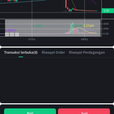
Vol({{baseAsset}}):
2.428M
Vol({{quoteAsset}})
5.491M
3.276M
8.082M
Transaksi terbuka
(0)
Riwayat Order
Riwayat Perdagangan
Beli
Jual