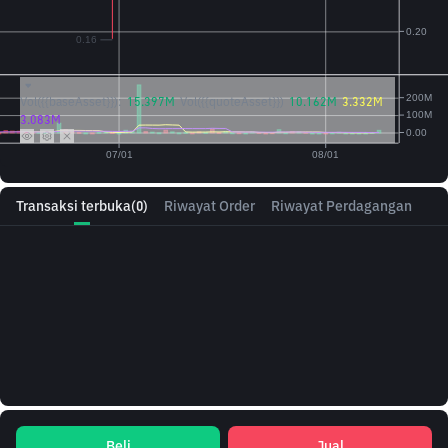
Vol({{baseAsset}}):
15.397M
Vol({{quoteAsset}})
10.162M
3.332M
3.083M
Transaksi terbuka
(0)
Riwayat Order
Riwayat Perdagangan
Beli
Jual