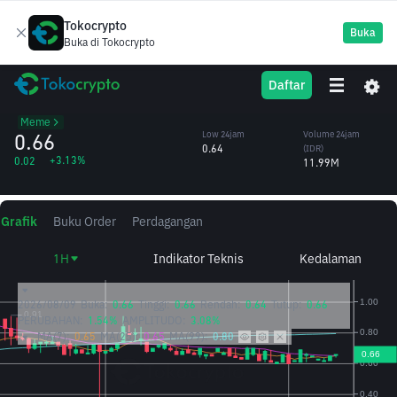
Tokocrypto
Buka
Buka di Tokocrypto
DOGS
High 24jam
Volume 24jam
Daftar
Dogs
0.66
(DOGS)
/IDR
18.21M
Meme
0.66
Low 24jam
Volume 24jam
0.64
(IDR)
+3.13%
0.02
11.99M
Grafik
Buku Order
Perdagangan
1H
Indikator Teknis
Kedalaman
2026/08/09
Buka:
0.66
Tinggi:
0.66
Rendah:
0.64
Tutup:
0.66
PERUBAHAN:
1.54%
AMPLITUDO:
3.08%
MA(7):
0.65
MA(25):
0.65
MA(99):
0.80