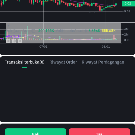
Vol({{baseAsset}}):
300.155K
Vol({{quoteAsset}})
6.696K
555.68K
484.961K
Transaksi terbuka
(0)
Riwayat Order
Riwayat Perdagangan
Beli
Jual