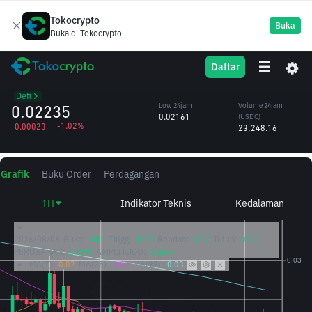
Tokocrypto
Buka
Buka di Tokocrypto
DOLO
High 24jam
Volume 24jam
Daftar
Dolomite
0.02345
(DOLO)
/USDC
1.05M
Defi
0.02235
Low 24jam
Volume 24jam
0.02161
(USDC)
-1.02%
-0.00023
23,248.16
Grafik
Buku Order
Perdagangan
1H
Indikator Teknis
Kedalaman
2026/08/06
Buka:
0.02
Tinggi:
0.03
Rendah:
0.02
Tutup:
0.02
PERUBAHAN:
2.66%
AMPLITUDO:
3.86%
MA(7):
0.02
MA(25):
0.02
MA(99):
0.03