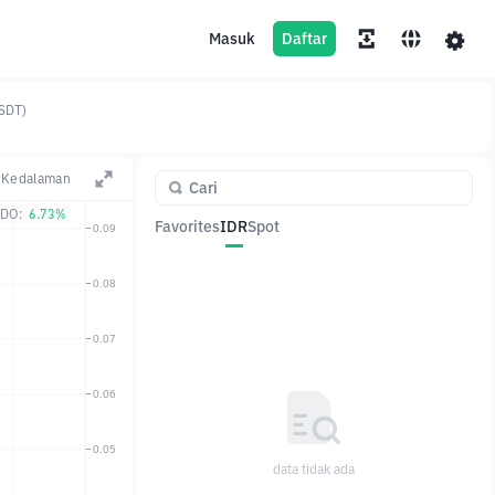
Masuk
Daftar
SDT)
Kedalaman
DO:
6.73%
Favorites
IDR
Spot
Pasangan
Harga
Ubah
data tidak ada