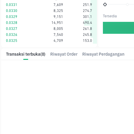
0.0331
7,609
251.9
0.0330
8,325
274.7
Tersedia
0.0329
9,151
301.1
0.0328
14,951
490.4
0.0327
8,005
261.8
0.0326
7,540
245.8
0.0325
4,709
153.0
Transaksi terbuka
(0)
Riwayat Order
Riwayat Perdagangan