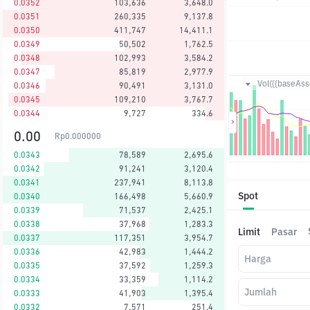
0.0352
103,636
3,648.0
0.0351
260,335
9,137.8
0.0350
411,747
14,411.1
0.0349
50,502
1,762.5
0.0348
102,993
3,584.2
0.0347
85,819
2,977.9
Vol({{baseAsse
0.0346
90,491
3,131.0
0.0345
109,210
3,767.7
0.0344
9,727
334.6
0.00
Rp
0.000000
0.0343
78,589
2,695.6
0.0342
91,241
3,120.4
0.0341
237,941
8,113.8
Spot
0.0340
166,498
5,660.9
0.0339
71,537
2,425.1
0.0338
37,968
1,283.3
Limit
Pasar
0.0337
117,351
3,954.7
0.0336
42,983
1,444.2
Harga
0.0335
37,592
1,259.3
0.0334
33,359
1,114.2
Jumlah
0.0333
41,903
1,395.4
0.0332
7,571
251.4