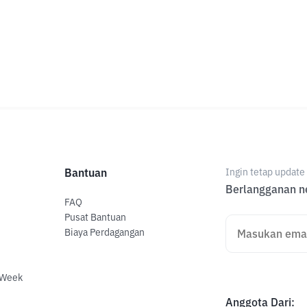
Bantuan
Ingin tetap updat
Berlangganan ne
FAQ
Pusat Bantuan
Biaya Perdagangan
 Week
Anggota Dari
: