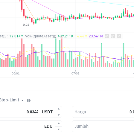
t}}):
13.014M
Vol({{quoteAsset}})
439.211K
16.66M
23.561M
Stop-Limit
USDT
Harga
EDU
Jumlah