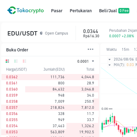
Pasar
Pertukaran
Beli/Jual
0 Fee
0.0344
Perubahan 24ja
EDU/USDT
Open Campus
Rp616.30
0.0007 +2.08%
Buku Order
Waktu
15m
1
2026/08/06
0.0001
MA(7):
0.03
Harga(USDT)
Jumlah(EDU)
Total
0.0362
111,736
4,044.8
0.0361
800
28.9
0.0360
84,632
3,046.8
0.0359
948
34.0
0.0358
7,009
250.9
0.0357
218,824
7,812.0
0.0356
328
11.7
0.0355
949
33.7
0.0354
37,463
1,326.2
0.0353
563,809
19,902.5