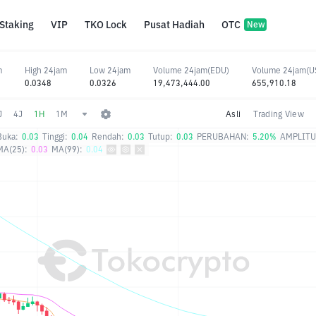
Staking
VIP
TKO Lock
Pusat Hadiah
OTC
New
m
High 24jam
Low 24jam
Volume 24jam(EDU)
Volume 24jam(U
0.0348
0.0326
19,473,444.00
655,910.18
J
4J
1H
1M
Asli
Trading View
Buka:
0.03
Tinggi:
0.04
Rendah:
0.03
Tutup:
0.03
PERUBAHAN:
5.20%
AMPLITU
MA(25):
0.03
MA(99):
0.04