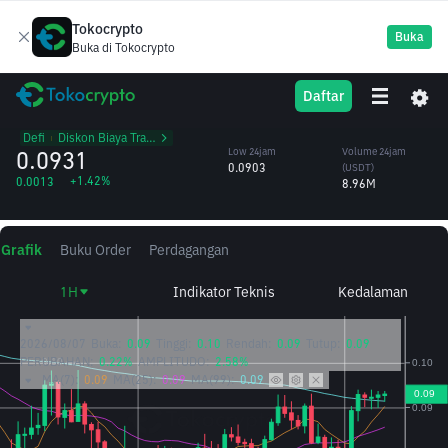
Tokocrypto
Buka
Buka di Tokocrypto
ENA
High 24jam
Volume 24jam
Daftar
Ethena
0.0938
(ENA)
/USDT
97.29M
Defi
᱾
Diskon Biaya Trading
0.0931
Low 24jam
Volume 24jam
0.0903
(USDT)
+1.42%
0.0013
8.96M
Grafik
Buku Order
Perdagangan
1H
Indikator Teknis
Kedalaman
2026/08/07
Buka:
0.09
Tinggi:
0.10
Rendah:
0.09
Tutup:
0.09
PERUBAHAN:
0.22%
AMPLITUDO:
2.58%
MA(7):
0.09
MA(25):
0.09
MA(99):
0.09