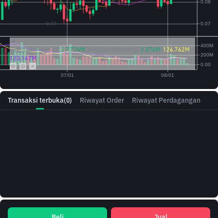
Vol({{baseAsset}}):
27.774M
Vol({{quoteAsset}})
2.576M
126.762M
123.147M
Transaksi terbuka
(0)
Riwayat Order
Riwayat Perdagangan
Beli
Jual