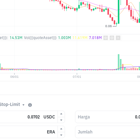
t}}):
14.53M
Vol({{quoteAsset}})
1.003M
11.619M
7.018M
Stop-Limit
USDC
Harga
ERA
Jumlah