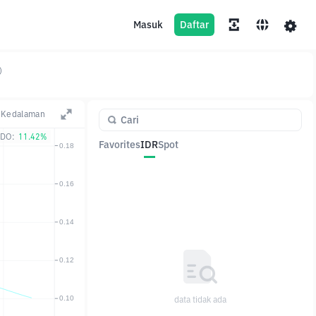
Masuk
Daftar
)
Kedalaman
DO:
11.42%
Favorites
IDR
Spot
Pasangan
Harga
Ubah
data tidak ada