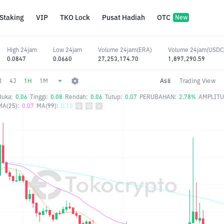
Staking
VIP
TKO Lock
Pusat Hadiah
OTC
New
High 24jam
Low 24jam
Volume 24jam(ERA)
Volume 24jam(USDC
0.0847
0.0660
27,253,174.70
1,897,290.59
J
4J
1H
1M
Asli
Trading View
Buka:
0.06
Tinggi:
0.08
Rendah:
0.06
Tutup:
0.07
PERUBAHAN:
2.78%
AMPLITU
MA(25):
0.07
MA(99):
0.10