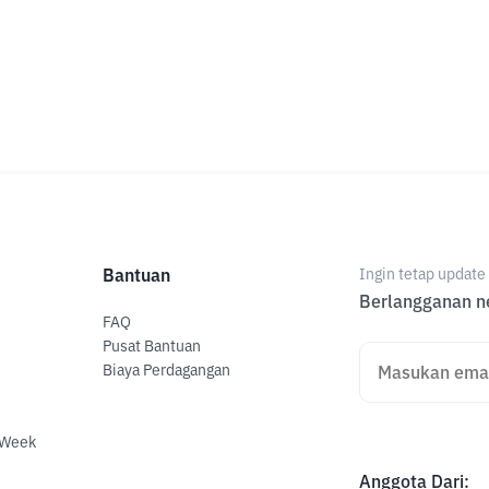
Bantuan
Ingin tetap updat
Berlangganan ne
FAQ
Pusat Bantuan
Biaya Perdagangan
 Week
Anggota Dari
: