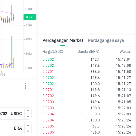
Perdagangan Market
Perdagangan saya
Harga(USDC)
Jumlah(ERA)
Waktu
0.0702
142.4
15:42:01
0.0702
149.6
15:42:00
0.0701
866.5
15:41:58
0.0702
149.6
15:41:27
0.0702
100.0
15:41:27
0.0701
149.8
15:41:13
0.0702
149.6
15:41:07
0.0703
149.4
15:41:05
0.0703
138.8
15:39:03
USDC
0.0704
3.3
15:39:03
0.0704
1,100.0
15:38:24
0.0705
67.7
15:38:24
ERA
0.0705
486.0
15:38:24