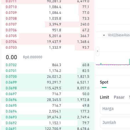
0.0711
90,281.3
6,419.0
0.0710
1,086.4
77.1
0.0709
1,086.4
77.0
0.0708
1,035.8
73.3
0.0707
3,394.9
240.0
0.0706
951.8
67.2
Vol({{baseAsse
0.0705
5,201.6
366.7
0.0704
19,437.9
1,368.4
0.0703
1,332.9
93.7
0.00
Rp
0.000000
0.0702
866.3
60.8
0.0701
1,176.2
82.5
0.0700
26,021.2
1,821.5
Spot
0.0699
93,291.7
6,521.1
0.0698
115,429.5
8,057.0
0.0697
716.7
50.0
Limit
Pasar
0.0696
28,345.5
1,972.8
0.0695
716.7
49.8
Harga
0.0694
2,554.1
177.3
0.0693
39,674.3
2,749.4
Jumlah
0.0692
1,152.1
79.7
0.0691
122,700.9
8,478.6