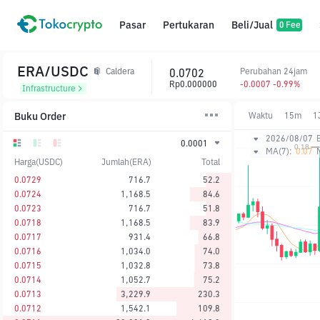
Pasar
Pertukaran
Beli/Jual
0 Fee
ERA/USDC
0.0702
Perubahan 24jam
Caldera
Rp0.000000
-0.0007 -0.99%
Infrastructure
Buku Order
Waktu
15m
1
2026/08/07
0.0001
MA(7):
0.07
Harga(USDC)
Jumlah(ERA)
Total
0.0729
716.7
52.2
0.0724
1,168.5
84.6
0.0723
716.7
51.8
0.0718
1,168.5
83.9
0.0717
931.4
66.8
0.0716
1,034.0
74.0
0.0715
1,032.8
73.8
0.0714
1,052.7
75.2
0.0713
3,229.9
230.3
0.0712
1,542.1
109.8