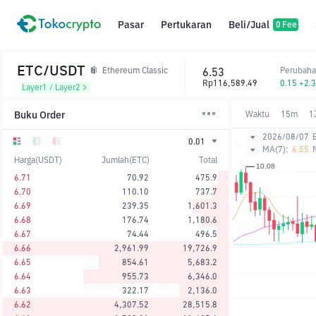
Pasar
Pertukaran
Beli/Jual
0 Fee
ETC/USDT
6.53
Perubaha
Ethereum Classic
Rp116,589.49
0.15 +2.
Layer1 / Layer2
Buku Order
Waktu
15m
1
2026/08/07
0.01
MA(7):
6.55
Harga(USDT)
Jumlah(ETC)
Total
6.71
70.92
475.9
6.70
110.10
737.7
6.69
239.35
1,601.3
6.68
176.74
1,180.6
6.67
74.44
496.5
6.66
2,961.99
19,726.9
6.65
854.61
5,683.2
6.64
955.73
6,346.0
6.63
322.17
2,136.0
6.62
4,307.52
28,515.8