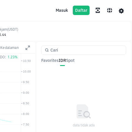
Masuk
Daftar
4jam(USDT)
5.44
Kedalaman
DO:
1.23%
Favorites
IDR
Spot
Pasangan
Harga
Ubah
data tidak ada