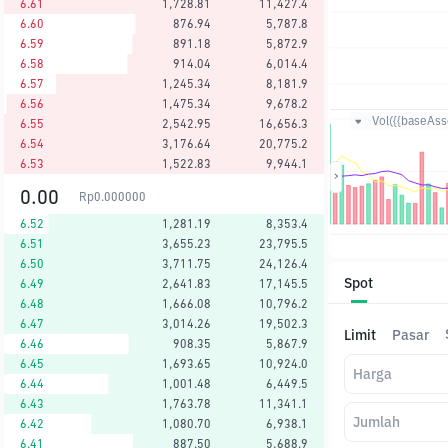
6.61
1,728.81
11,427.4
6.60
876.94
5,787.8
6.59
891.18
5,872.9
6.58
914.04
6,014.4
6.57
1,245.34
8,181.9
6.56
1,475.34
9,678.2
Vol({{baseAsse
6.55
2,542.95
16,656.3
6.54
3,176.64
20,775.2
6.53
1,522.83
9,944.1
0.00
Rp
0.000000
6.52
1,281.19
8,353.4
6.51
3,655.23
23,795.5
6.50
3,711.75
24,126.4
Spot
6.49
2,641.83
17,145.5
6.48
1,666.08
10,796.2
6.47
3,014.26
19,502.3
Limit
Pasar
6.46
908.35
5,867.9
6.45
1,693.65
10,924.0
Harga
6.44
1,001.48
6,449.5
6.43
1,763.78
11,341.1
Jumlah
6.42
1,080.70
6,938.1
6.41
887.50
5,688.9