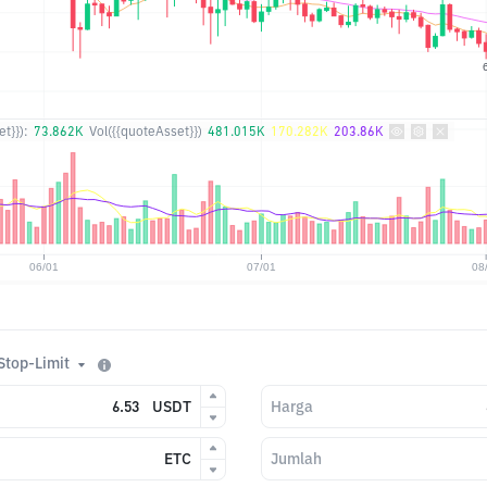
t}}):
73.862K
Vol({{quoteAsset}})
481.015K
170.282K
203.86K
Stop-Limit
USDT
Harga
ETC
Jumlah