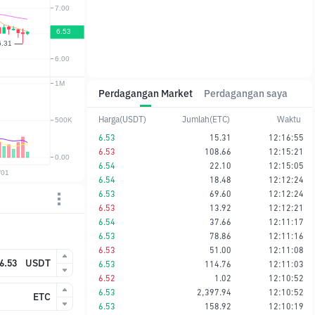
Perdagangan Market
Perdagangan saya
Harga(USDT)
Jumlah(ETC)
Waktu
6.53
15.31
12:16:55
6.53
108.66
12:15:21
6.54
22.10
12:15:05
6.54
18.48
12:12:24
6.53
69.60
12:12:24
6.53
13.92
12:12:21
6.54
37.66
12:11:17
6.53
78.86
12:11:16
6.53
51.00
12:11:08
USDT
6.53
114.76
12:11:03
6.52
1.02
12:10:52
6.53
2,397.94
12:10:52
ETC
6.53
158.92
12:10:19