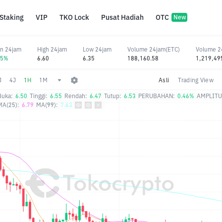
Staking
VIP
TKO Lock
Pusat Hadiah
OTC
New
n 24jam
High 24jam
Low 24jam
Volume 24jam(ETC)
Volume 2
35%
6.60
6.35
188,160.58
1,219,49
J
4J
1H
1M
Asli
Trading View
Buka:
6.50
Tinggi:
6.55
Rendah:
6.47
Tutup:
6.53
PERUBAHAN:
0.46%
AMPLITU
MA(25):
6.79
MA(99):
7.63