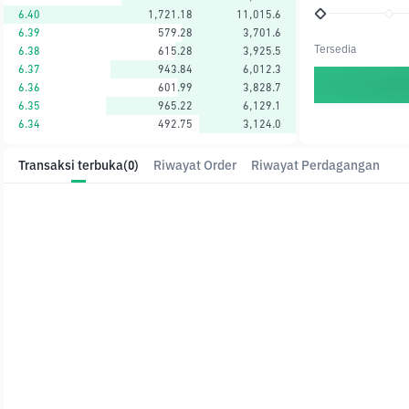
6.40
1,721.18
11,015.6
6.39
579.28
3,701.6
Tersedia
6.38
615.28
3,925.5
6.37
943.84
6,012.3
6.36
601.99
3,828.7
6.35
965.22
6,129.1
6.34
492.75
3,124.0
Transaksi terbuka
(0)
Riwayat Order
Riwayat Perdagangan