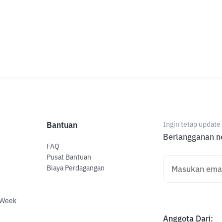
Bantuan
Ingin tetap updat
Berlangganan ne
FAQ
Pusat Bantuan
Biaya Perdagangan
 Week
Anggota Dari
: