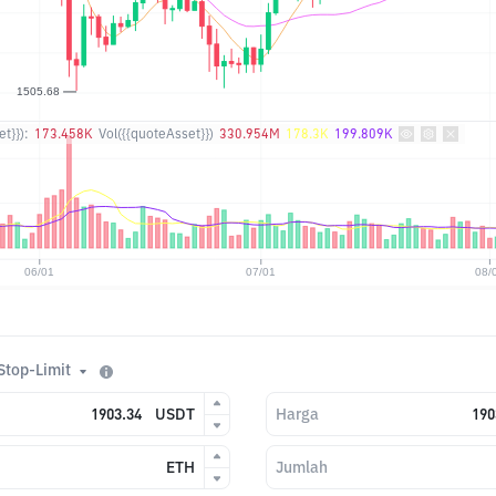
t}}):
173.458K
Vol({{quoteAsset}})
330.954M
178.3K
199.809K
Stop-Limit
USDT
Harga
ETH
Jumlah