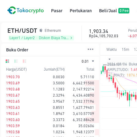
Pasar
Pertukaran
Beli/Jual
0 Fee
ETH/USDT
1,903.34
Peru
Ethereum
Rp34,105,702.03
-6.0
Layer1 / Layer2
᱾
Diskon Biaya Trading
Buku Order
Waktu
15m
1
0.01
2026/08/06
Buka
Harga(USDT)
Jumlah(ETH)
Total
AMPLITUDO:
1.4
MA(7):
1876.
1903.70
0.0030
5.71110
1903.69
3.5000
6,662.91500
1903.68
1.1283
2,147.92214
1903.67
2.3294
4,434.40890
1903.65
3.9567
7,532.17196
1903.63
0.8551
1,627.79401
1903.61
1.8967
3,610.57709
1903.60
3.3373
6,352.88428
1903.59
0.0184
35.02606
1903.58
1.0234
1,948.12377