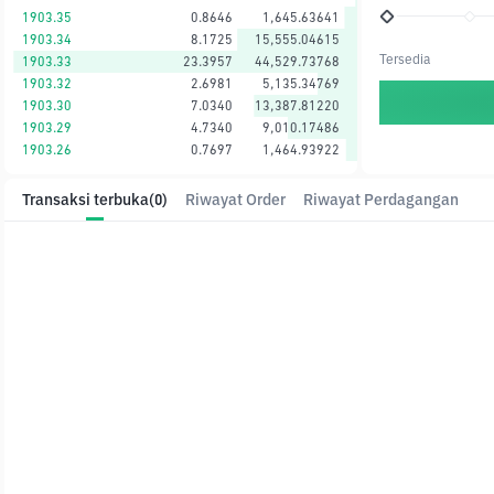
1903.35
0.8646
1,645.63641
1903.34
8.1725
15,555.04615
Tersedia
1903.33
23.3957
44,529.73768
1903.32
2.6981
5,135.34769
1903.30
7.0340
13,387.81220
1903.29
4.7340
9,010.17486
1903.26
0.7697
1,464.93922
Transaksi terbuka
(0)
Riwayat Order
Riwayat Perdagangan