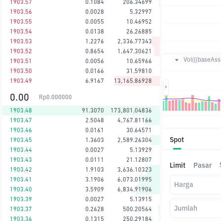
1903.57
0.1084
206.34699
1903.56
0.0028
5.32997
1903.55
0.0055
10.46952
1903.54
0.0138
26.26885
1903.53
1.2276
2,336.77343
1903.52
0.8654
1,647.30621
Vol({{baseAsse
1903.51
0.0056
10.65966
1903.50
0.0166
31.59810
1903.49
6.9167
13,165.86928
0.00
Rp
0.000000
1903.48
91.3070
173,801.04836
1903.47
2.5048
4,767.81166
1903.46
0.0161
30.64571
Spot
1903.45
1.3603
2,589.26304
1903.44
0.0027
5.13929
1903.43
0.0111
21.12807
Limit
Pasar
1903.42
1.9103
3,636.10323
1903.41
3.1906
6,073.01995
Harga
1903.40
3.5909
6,834.91906
1903.39
0.0027
5.13915
Jumlah
1903.37
0.2628
500.20564
1903.36
0.1315
250.29184