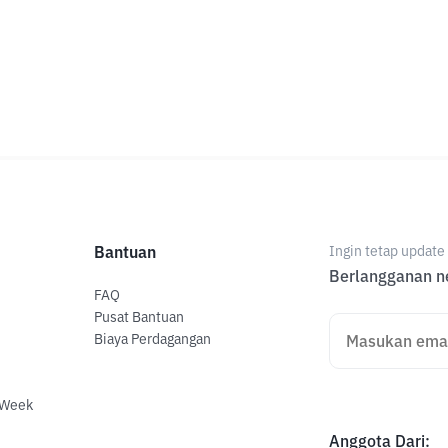
Bantuan
Ingin tetap updat
Berlangganan ne
FAQ
Pusat Bantuan
Biaya Perdagangan
 Week
Anggota Dari
: