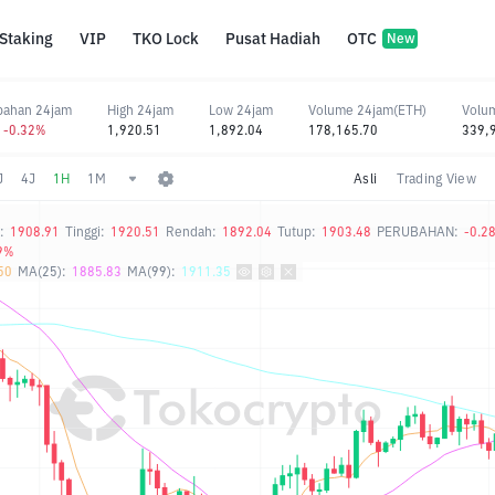
Staking
VIP
TKO Lock
Pusat Hadiah
OTC
New
bahan 24jam
High 24jam
Low 24jam
Volume 24jam(ETH)
Volu
7 -0.32%
1,920.51
1,892.04
178,165.70
339,
J
4J
1H
1M
Asli
Trading View
:
1908.91
Tinggi:
1920.51
Rendah:
1892.04
Tutup:
1903.48
PERUBAHAN:
-0.2
9%
50
MA(25):
1885.83
MA(99):
1911.35