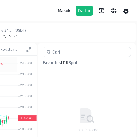
Masuk
Daftar
me 24jam(USDT)
939,126.28
Kedalaman
Favorites
IDR
Spot
8%
Pasangan
Harga
Ubah
data tidak ada