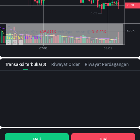
Vol({{baseAsset}}):
439.691K
Vol({{quoteAsset}})
310.33K
180.315K
161.153K
Transaksi terbuka
(0)
Riwayat Order
Riwayat Perdagangan
Beli
Jual