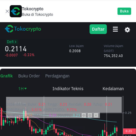
Tokocrypto
Buka
Buka di Tokocrypto
FORM
High 24jam
Volume 24jam
Daftar
Four
0.2245
(FORM)
/USDT
3.48M
Defi
0.2114
Low 24jam
Volume 24jam
0.2008
(USDT)
-0.33%
-0.0007
754,352.40
Grafik
Buku Order
Perdagangan
1H
Indikator Teknis
Kedalaman
2026/08/06
Buka:
0.21
Tinggi:
0.23
Rendah:
0.20
Tutup:
0.21
PERUBAHAN:
-3.51%
AMPLITUDO:
9.77%
MA(7):
0.21
MA(25):
0.20
MA(99):
0.23