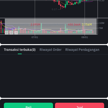
Vol({{baseAsset}}):
2.095M
Vol({{quoteAsset}})
450.366K
3.156M
2.746M
Transaksi terbuka
(0)
Riwayat Order
Riwayat Perdagangan
Beli
Jual