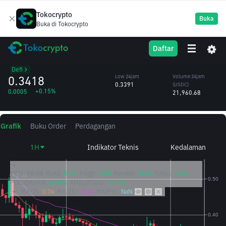
Tokocrypto
Buka
Buka di Tokocrypto
Genius
GENIUS
High 24jam
Volume 24jam
Daftar
Terminal
0.3483
(GENIUS)
/USDC
63,990.20
Defi
0.3418
Low 24jam
Volume 24jam
0.3391
(USDC)
+0.15%
0.0005
21,960.68
Grafik
Buku Order
Perdagangan
1H
Indikator Teknis
Kedalaman
2026/08/08
Buka:
0.34
Tinggi:
0.35
Rendah:
0.34
Tutup:
0.34
PERUBAHAN:
0.09%
AMPLITUDO:
1.11%
MA(7):
0.34
MA(25):
0.34
MA(99):
NaN