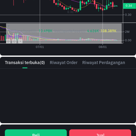
Vol({{baseAsset}}):
13.498K
Vol({{quoteAsset}})
4.626K
108.389K
104.215K
Transaksi terbuka
(0)
Riwayat Order
Riwayat Perdagangan
Beli
Jual