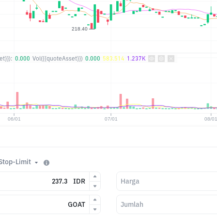
t}}):
0.000
Vol({{quoteAsset}})
0.000
583.514
1.237K
Stop-Limit
IDR
Harga
GOAT
Jumlah