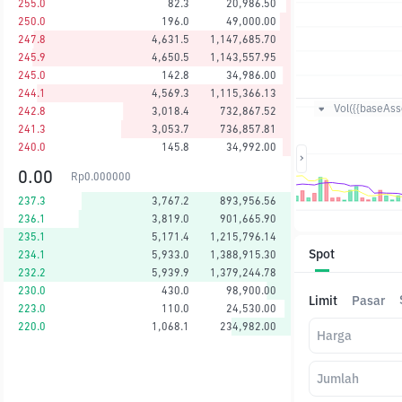
255.0
82.3
20,986.50
250.0
196.0
49,000.00
247.8
4,631.5
1,147,685.70
245.9
4,650.5
1,143,557.95
245.0
142.8
34,986.00
244.1
4,569.3
1,115,366.13
Vol({{baseAsse
242.8
3,018.4
732,867.52
241.3
3,053.7
736,857.81
240.0
145.8
34,992.00
0.00
Rp
0.000000
237.3
3,767.2
893,956.56
236.1
3,819.0
901,665.90
235.1
5,171.4
1,215,796.14
Spot
234.1
5,933.0
1,388,915.30
232.2
5,939.9
1,379,244.78
230.0
430.0
98,900.00
Limit
Pasar
223.0
110.0
24,530.00
220.0
1,068.1
234,982.00
Harga
Jumlah