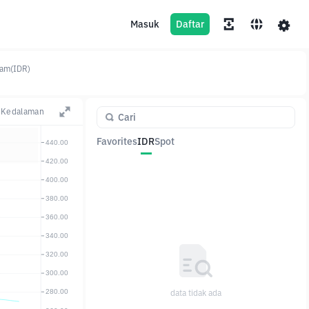
Masuk
Daftar
jam(IDR)
Kedalaman
Favorites
IDR
Spot
Pasangan
Harga
Ubah
data tidak ada