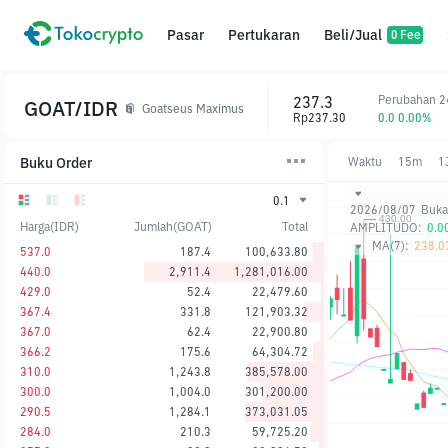
Pasar
Pertukaran
Beli/Jual
0 Fee
237.3
Perubahan 2
GOAT/IDR
Goatseus Maximus
Rp237.30
0.0 0.00%
Buku Order
Waktu
15m
1
0.1
2026/08/07
Buka
Harga(IDR)
Jumlah(GOAT)
Total
AMPLITUDO:
0.0
MA(7):
238.0
537.0
187.4
100,633.80
440.0
2,911.4
1,281,016.00
429.0
52.4
22,479.60
367.4
331.8
121,903.32
367.0
62.4
22,900.80
366.2
175.6
64,304.72
310.0
1,243.8
385,578.00
300.0
1,004.0
301,200.00
290.5
1,284.1
373,031.05
284.0
210.3
59,725.20