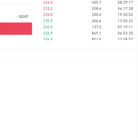
224.0
405.7
08:29:17
223.2
208.6
06:17:28
235.0
200.0
19:50:03
-
GOAT
235.5
406.6
13:50:22
240.0
137.5
07:19:11
234.9
849.1
06:53:35
234.9
851.0
23:08:57
235.0
578.7
12:46:50