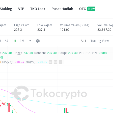
Staking
VIP
TKO Lock
Pusat Hadiah
OTC
New
4jam
High 24jam
Low 24jam
Volume 24jam(GOAT)
Volume 24
237.3
237.3
101.00
23,967.30
J
4J
1H
1M
Asli
Trading View
:
237.30
Tinggi:
237.30
Rendah:
237.30
Tutup:
237.30
PERUBAHAN:
0.00%
0%
3
MA(25):
238.24
MA(99):
270.09