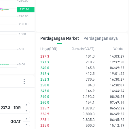
Perdagangan Market
Perdagangan saya
Harga(IDR)
Jumlah(GOAT)
Waktu
237.3
101.0
14:03:29
237.3
210.7
12:37:50
240.0
145.8
06:49:27
242.4
412.5
19:01:33
252.3
790.5
16:30:27
250.0
84.0
16:30:07
245.0
146.9
14:44:34
240.0
2,193.2
08:20:39
240.0
154.1
07:49:14
IDR
225.7
1,878.9
06:45:23
226.9
3,800.3
06:45:23
228.1
3,835.3
06:45:23
GOAT
225.0
500.0
15:12:19