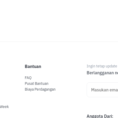
Bantuan
Ingin tetap updat
Berlangganan ne
FAQ
Pusat Bantuan
Biaya Perdagangan
 Week
Anggota Dari
: