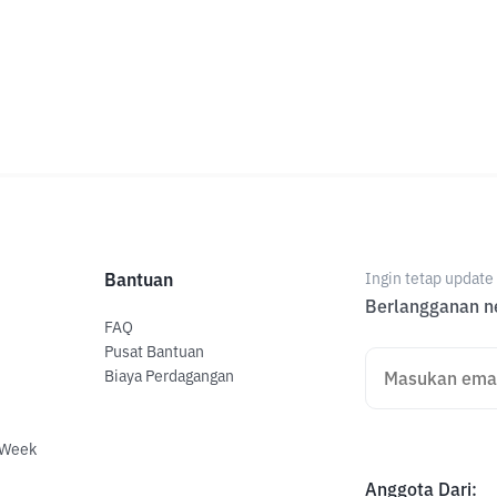
Bantuan
Ingin tetap updat
Berlangganan ne
FAQ
Pusat Bantuan
Biaya Perdagangan
 Week
Anggota Dari
: