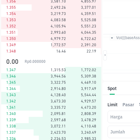
1.356
3,581.10
4,855.97
1.355
2,492.26
3,377.01
1.354
3,219.73
4,359.51
1.353
4,083.58
5,525.08
1.352
4,105.94
5,551.23
1.351
2,993.60
4,044.35
Vol({{baseAsse
1.350
4,979.72
6,722.62
1.349
1,772.57
2,391.20
1.348
16.46
22.19
0.00
Rp
0.000000
1.347
1,315.53
1,772.02
1.346
3,944.56
5,309.38
1.345
3,322.75
4,469.10
Spot
1.344
2,914.80
3,917.49
1.343
4,128.40
5,544.44
1.342
3,673.30
4,929.57
Limit
Pasar
1.341
3,335.72
4,473.20
1.340
2,095.81
2,808.39
Harga
1.339
2,597.68
3,478.29
1.338
3,072.11
4,110.48
Jumlah
1.337
2,423.70
3,240.49
1.336
2,234.53
2,985.33