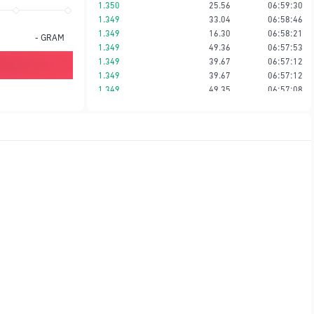
1.350
25.56
06:59:30
1.349
33.04
06:58:46
1.349
16.30
06:58:21
-
GRAM
1.349
49.36
06:57:53
1.349
39.67
06:57:12
1.349
39.67
06:57:12
1.349
49.35
06:57:08
1.349
39.00
06:57:08