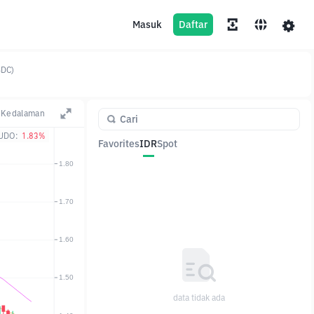
Masuk
Daftar
SDC)
Kedalaman
UDO:
1.83%
Favorites
IDR
Spot
Pasangan
Harga
Ubah
data tidak ada