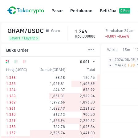
Pasar
Pertukaran
Beli/Jual
0 Fee
GRAM/USDC
1.346
Perubahan 24jam
Gram
Rp0.000000
-0.009 -0.66%
Layer1 / Layer2
Buku Order
Waktu
15m
1
2026/08/09
0.001
MA(7):
1.38
Harga(USDC)
Jumlah(GRAM)
Total
1.366
88.18
120.45
1.365
1,029.81
1,405.69
1.364
644.37
878.92
1.363
1,851.31
2,523.34
1.362
1,392.66
1,896.80
1.361
1,632.49
2,221.82
1.360
662.13
900.50
1.359
1,655.94
2,250.42
1.358
762.78
1,035.86
1.357
2,535.74
3,441.00