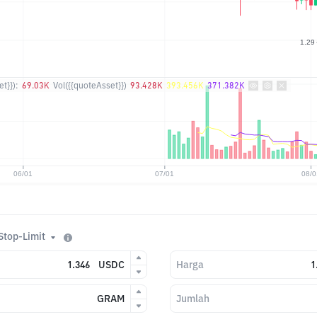
t}}):
69.03K
Vol({{quoteAsset}})
93.428K
393.456K
371.382K
Stop-Limit
USDC
Harga
GRAM
Jumlah