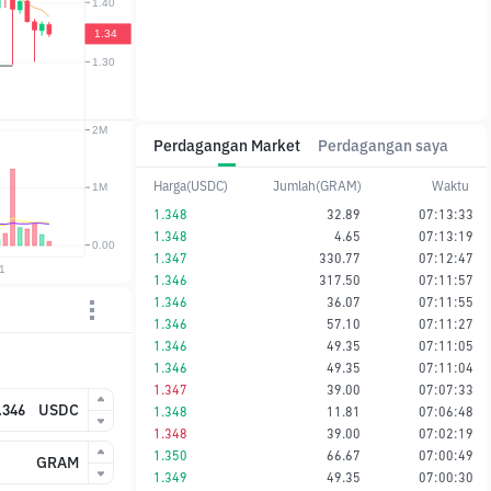
Perdagangan Market
Perdagangan saya
Harga(USDC)
Jumlah(GRAM)
Waktu
1.348
32.89
07:13:33
1.348
4.65
07:13:19
1.347
330.77
07:12:47
1.346
317.50
07:11:57
1.346
36.07
07:11:55
1.346
57.10
07:11:27
1.346
49.35
07:11:05
1.346
49.35
07:11:04
1.347
39.00
07:07:33
USDC
1.348
11.81
07:06:48
1.348
39.00
07:02:19
1.350
66.67
07:00:49
GRAM
1.349
49.35
07:00:30