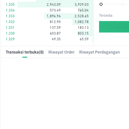
1.335
2,943.09
3,929.03
1.334
573.49
765.04
Tersedia
1.333
1,896.96
2,528.65
1.332
812.90
1,082.78
1.331
137.59
183.13
1.330
603.87
803.15
1.329
49.35
65.59
Transaksi terbuka
(0)
Riwayat Order
Riwayat Perdagangan