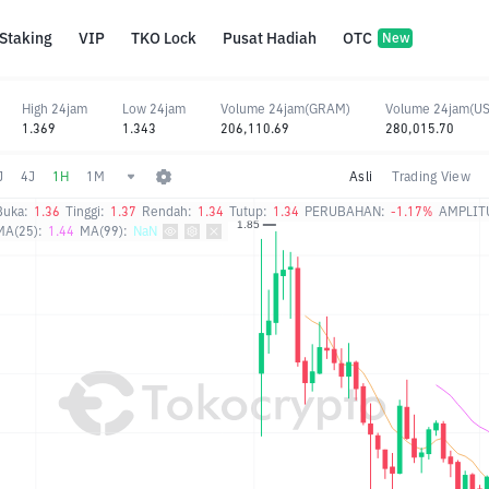
Staking
VIP
TKO Lock
Pusat Hadiah
OTC
New
High 24jam
Low 24jam
Volume 24jam(GRAM)
Volume 24jam(U
1.369
1.343
206,110.69
280,015.70
J
4J
1H
1M
Asli
Trading View
Buka:
1.36
Tinggi:
1.37
Rendah:
1.34
Tutup:
1.34
PERUBAHAN:
-1.17%
AMPLIT
MA(25):
1.44
MA(99):
NaN