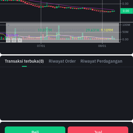
Vol({{baseAsset}}):
10.077M
Vol({{quoteAsset}})
29.631K
9.109M
8.674M
Transaksi terbuka
(0)
Riwayat Order
Riwayat Perdagangan
Beli
Jual