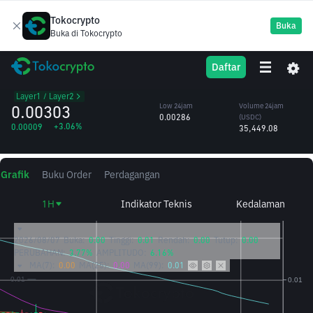
Tokocrypto
Buka
Buka di Tokocrypto
GUN
High 24jam
Volume 24jam
Daftar
GUNZ
0.00304
(GUN)
/USDC
12.05M
Layer1 / Layer2
0.00303
Low 24jam
Volume 24jam
0.00286
(USDC)
+3.06%
0.00009
35,449.08
Grafik
Buku Order
Perdagangan
1H
Indikator Teknis
Kedalaman
2026/08/07
Buka:
0.00
Tinggi:
0.01
Rendah:
0.00
Tutup:
0.00
PERUBAHAN:
3.77%
AMPLITUDO:
6.16%
MA(7):
0.00
MA(25):
0.00
MA(99):
0.01