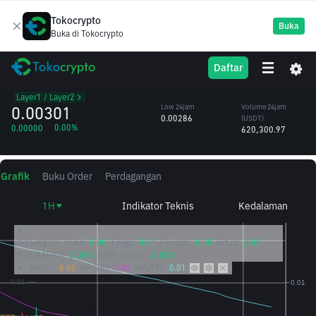
Tokocrypto
Buka
Buka di Tokocrypto
GUN
High 24jam
Volume 24jam
Daftar
GUNZ
0.00306
(GUN)
/USDT
210.53M
Layer1 / Layer2
0.00301
Low 24jam
Volume 24jam
0.00286
(USDT)
0.00%
0.00000
620,300.97
Grafik
Buku Order
Perdagangan
1H
Indikator Teknis
Kedalaman
2026/08/07
Buka:
0.00
Tinggi:
0.01
Rendah:
0.00
Tutup:
0.00
PERUBAHAN:
2.38%
AMPLITUDO:
6.80%
MA(7):
0.00
MA(25):
0.00
MA(99):
0.01