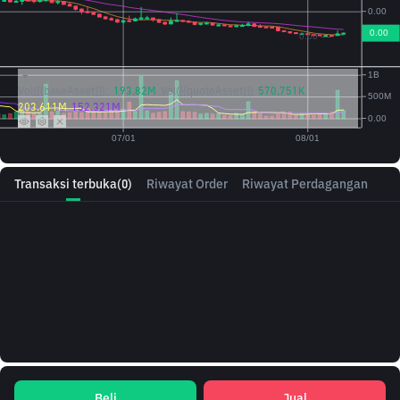
Vol({{baseAsset}}):
193.82M
Vol({{quoteAsset}})
570.751K
203.611M
152.321M
Transaksi terbuka
(0)
Riwayat Order
Riwayat Perdagangan
Beli
Jual