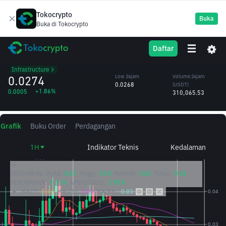
Tokocrypto
Buka
Buka di Tokocrypto
ID
High 24jam
Volume 24jam
Daftar
Space ID
0.0280
(ID)
/USDT
11.31M
Infrastructure
0.0274
Low 24jam
Volume 24jam
0.0268
(USDT)
+1.86%
0.0005
310,065.53
Grafik
Buku Order
Perdagangan
1H
Indikator Teknis
Kedalaman
2026/08/06
Buka:
0.02
Tinggi:
0.03
Rendah:
0.02
Tutup:
0.02
PERUBAHAN:
1.11%
AMPLITUDO:
2.95%
MA(7):
0.03
MA(25):
0.03
MA(99):
0.03