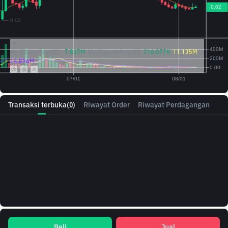
Vol({{baseAsset}}):
7.837M
Vol({{quoteAsset}})
216.077K
11.135M
14.896M
Transaksi terbuka
(0)
Riwayat Order
Riwayat Perdagangan
Beli
Jual