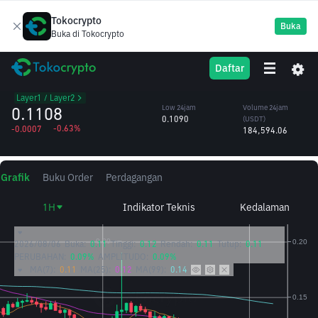
Tokocrypto
Buka
Buka di Tokocrypto
IMX
High 24jam
Volume 24jam
Daftar
ImmutableX
0.1118
(IMX)
/USDT
1.67M
Layer1 / Layer2
0.1108
Low 24jam
Volume 24jam
0.1090
(USDT)
-0.63%
-0.0007
184,594.06
Grafik
Buku Order
Perdagangan
1H
Indikator Teknis
Kedalaman
2026/08/06
Buka:
0.11
Tinggi:
0.12
Rendah:
0.11
Tutup:
0.11
PERUBAHAN:
0.09%
AMPLITUDO:
0.09%
MA(7):
0.11
MA(25):
0.12
MA(99):
0.14