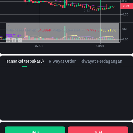
Vol({{baseAsset}}):
54.886K
Vol({{quoteAsset}})
19.992K
780.319K
988.716K
Transaksi terbuka
(0)
Riwayat Order
Riwayat Perdagangan
Beli
Jual