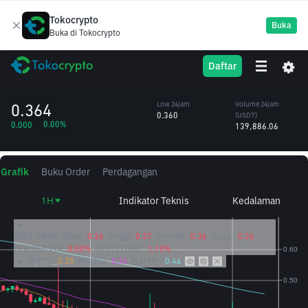
Tokocrypto
Buka
Buka di Tokocrypto
Lazio Fan
LAZIO
High 24jam
Volume 24jam
Daftar
Token
0.368
(LAZIO)
/USDT
384,248.31
0.364
Low 24jam
Volume 24jam
0.360
(USDT)
0.00%
0.000
139,886.06
Grafik
Buku Order
Perdagangan
1H
Indikator Teknis
Kedalaman
2026/08/08
Buka:
0.36
Tinggi:
0.37
Rendah:
0.36
Tutup:
0.36
PERUBAHAN:
0.00%
AMPLITUDO:
1.10%
MA(7):
0.35
MA(25):
0.36
MA(99):
0.46