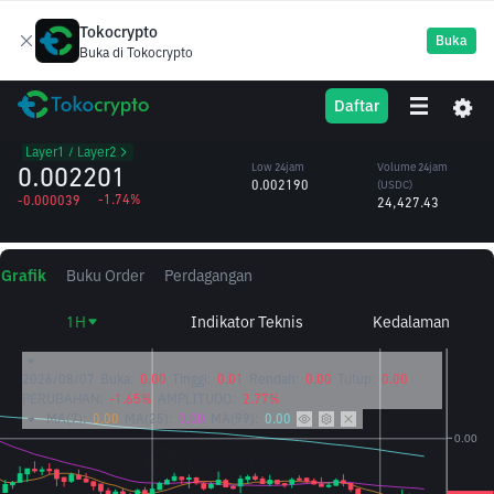
Tokocrypto
Buka
Buka di Tokocrypto
LINEA
High 24jam
Volume 24jam
Daftar
Linea
0.002257
(LINEA)
/USDC
10.95M
Layer1 / Layer2
0.002201
Low 24jam
Volume 24jam
0.002190
(USDC)
-1.74%
-0.000039
24,427.43
Grafik
Buku Order
Perdagangan
1H
Indikator Teknis
Kedalaman
2026/08/07
Buka:
0.00
Tinggi:
0.01
Rendah:
0.00
Tutup:
0.00
PERUBAHAN:
-1.65%
AMPLITUDO:
2.77%
MA(7):
0.00
MA(25):
0.00
MA(99):
0.00