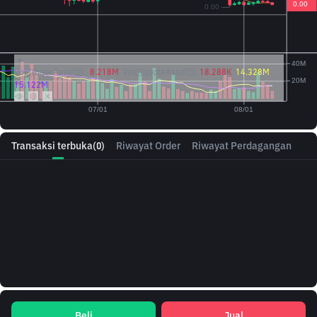
Vol({{baseAsset}}):
8.218M
Vol({{quoteAsset}})
18.288K
14.328M
15.122M
Transaksi terbuka
(0)
Riwayat Order
Riwayat Perdagangan
Beli
Jual