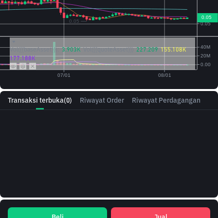
Vol({{baseAsset}}):
3.903K
Vol({{quoteAsset}})
227.209
155.108K
177.188K
Transaksi terbuka
(0)
Riwayat Order
Riwayat Perdagangan
Beli
Jual