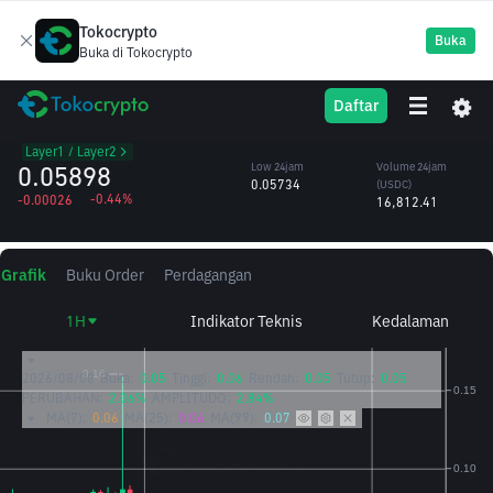
Tokocrypto
Buka
Buka di Tokocrypto
MANTA
High 24jam
Volume 24jam
Daftar
Manta
0.05975
(MANTA)
/USDC
286,763.80
Layer1 / Layer2
0.05898
Low 24jam
Volume 24jam
0.05734
(USDC)
-0.44%
-0.00026
16,812.41
Grafik
Buku Order
Perdagangan
1H
Indikator Teknis
Kedalaman
2026/08/08
Buka:
0.05
Tinggi:
0.06
Rendah:
0.05
Tutup:
0.05
PERUBAHAN:
2.06%
AMPLITUDO:
2.84%
MA(7):
0.06
MA(25):
0.06
MA(99):
0.07