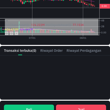
Vol({{baseAsset}}):
124.222M
Vol({{quoteAsset}})
77.153K
426.473M
424.644M
Transaksi terbuka
(0)
Riwayat Order
Riwayat Perdagangan
Beli
Jual