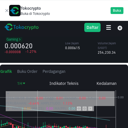
Tokocrypto
Buka
Buka di Tokocrypto
MBL
High 24jam
Volume 24jam
Daftar
MovieBloc
0.000628
(MBL)
/USDT
409.33M
Gaming
0.000620
Low 24jam
Volume 24jam
0.000615
(USDT)
-1.27%
-0.000008
254,230.34
Grafik
Buku Order
Perdagangan
1H
Indikator Teknis
Kedalaman
2026/08/08
Buka:
0.00
Tinggi:
0.01
Rendah:
0.00
Tutup:
0.00
PERUBAHAN:
-0.64%
AMPLITUDO:
1.12%
MA(7):
0.00
MA(25):
0.00
MA(99):
0.00