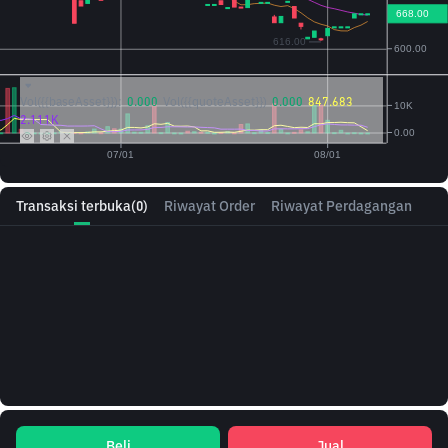
Vol({{baseAsset}}):
0.000
Vol({{quoteAsset}})
0.000
847.683
2.111K
Transaksi terbuka
(0)
Riwayat Order
Riwayat Perdagangan
Beli
Jual