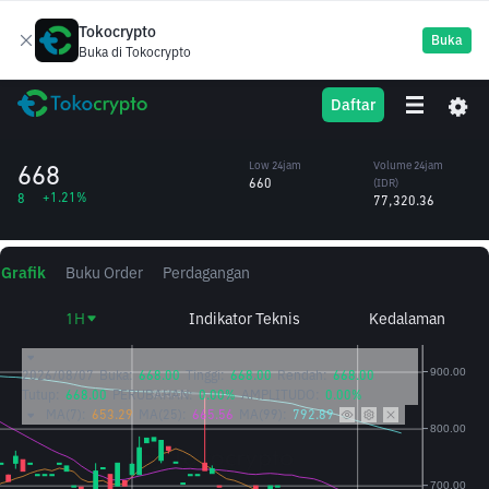
Tokocrypto
Buka
Buka di Tokocrypto
Moo
MOODENG
High 24jam
Volume 24jam
Daftar
Deng
668
(MOODENG)
/IDR
116.13
668
Low 24jam
Volume 24jam
660
(IDR)
+1.21%
8
77,320.36
Grafik
Buku Order
Perdagangan
1H
Indikator Teknis
Kedalaman
2026/08/07
Buka:
668.00
Tinggi:
668.00
Rendah:
668.00
Tutup:
668.00
PERUBAHAN:
0.00%
AMPLITUDO:
0.00%
MA(7):
653.29
MA(25):
665.56
MA(99):
792.89