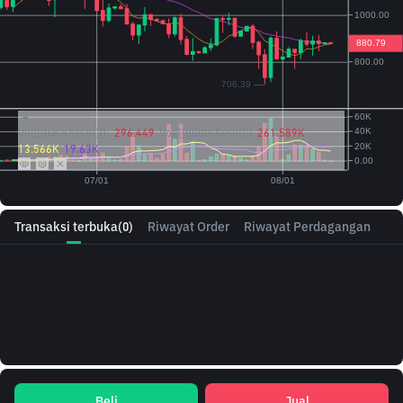
Vol({{baseAsset}}):
296.449
Vol({{quoteAsset}})
261.589K
13.566K
19.63K
Transaksi terbuka
(0)
Riwayat Order
Riwayat Perdagangan
Beli
Jual