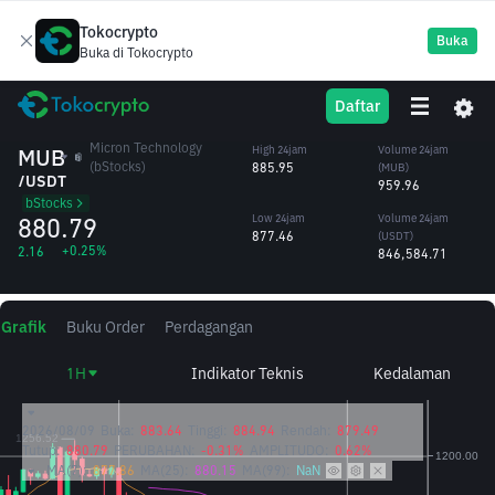
Tokocrypto
Buka
Buka di Tokocrypto
Fitur Withdrawal & Deposit pada token ini sementara belum tersedia
sampai pemberitahuan selanjutnya.
Daftar
Micron Technology
MUB
High 24jam
Volume 24jam
(bStocks)
885.95
(MUB)
/USDT
959.96
bStocks
880.79
Low 24jam
Volume 24jam
877.46
(USDT)
+0.25%
2.16
846,584.71
Grafik
Buku Order
Perdagangan
1H
Indikator Teknis
Kedalaman
2026/08/09
Buka:
883.64
Tinggi:
884.94
Rendah:
879.49
Tutup:
880.79
PERUBAHAN:
-0.31%
AMPLITUDO:
0.62%
MA(7):
877.86
MA(25):
880.15
MA(99):
NaN