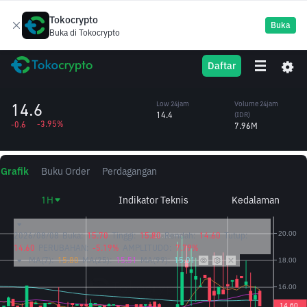
Tokocrypto
Buka
Buka di Tokocrypto
NBT
High 24jam
Volume 24jam
Daftar
NanoByte Token
15.9
(NBT)
/IDR
528,900.00
14.6
Low 24jam
Volume 24jam
14.4
(IDR)
-3.95%
-0.6
7.96M
Grafik
Buku Order
Perdagangan
1H
Indikator Teknis
Kedalaman
2026/08/08
Buka:
15.70
Tinggi:
15.80
Rendah:
14.60
Tutup:
14.60
PERUBAHAN:
-5.19%
AMPLITUDO:
7.79%
MA(7):
15.80
MA(25):
15.51
MA(99):
15.01