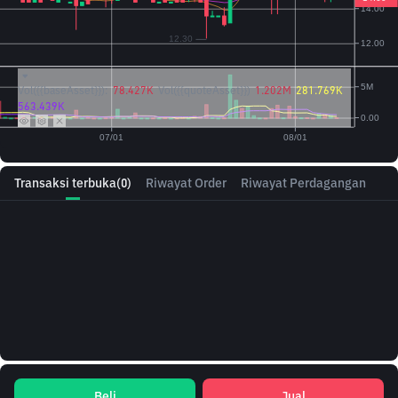
Vol({{baseAsset}}):
78.427K
Vol({{quoteAsset}})
1.202M
281.769K
563.439K
Transaksi terbuka
(0)
Riwayat Order
Riwayat Perdagangan
Beli
Jual