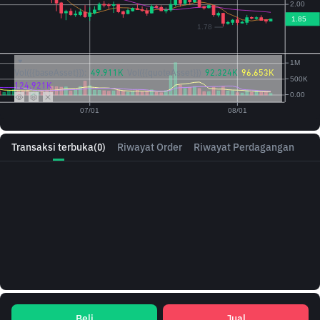
Vol({{baseAsset}}):
49.911K
Vol({{quoteAsset}})
92.324K
96.653K
124.921K
Transaksi terbuka
(0)
Riwayat Order
Riwayat Perdagangan
Beli
Jual