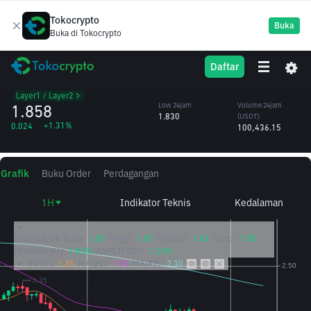
Tokocrypto
Buka
Buka di Tokocrypto
NEO
High 24jam
Volume 24jam
Daftar
NEO
1.861
(NEO)
/USDT
54,332.70
Layer1 / Layer2
1.858
Low 24jam
Volume 24jam
1.830
(USDT)
+1.31%
0.024
100,436.15
Grafik
Buku Order
Perdagangan
1H
Indikator Teknis
Kedalaman
2026/08/08
Buka:
1.83
Tinggi:
1.87
Rendah:
1.83
Tutup:
1.85
PERUBAHAN:
1.03%
AMPLITUDO:
1.25%
MA(7):
1.85
MA(25):
1.93
MA(99):
2.30