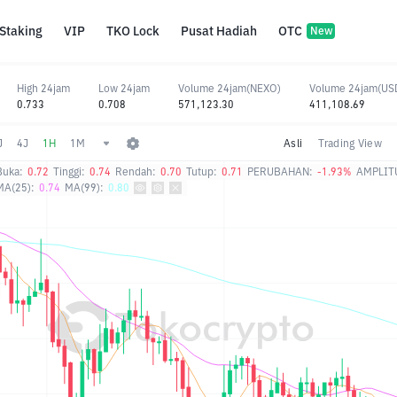
Staking
VIP
TKO Lock
Pusat Hadiah
OTC
New
High 24jam
Low 24jam
Volume 24jam(NEXO)
Volume 24jam(US
0.733
0.708
571,123.30
411,108.69
J
4J
1H
1M
Asli
Trading View
Buka:
0.72
Tinggi:
0.74
Rendah:
0.70
Tutup:
0.71
PERUBAHAN:
-1.93%
AMPLIT
MA(25):
0.74
MA(99):
0.80