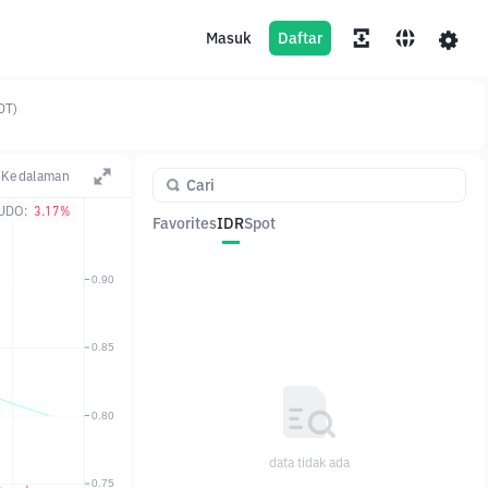
Masuk
Daftar
DT)
Kedalaman
UDO:
3.17%
Favorites
IDR
Spot
Pasangan
Harga
Ubah
data tidak ada