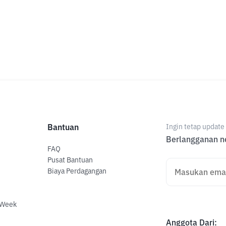
Bantuan
Ingin tetap updat
Berlangganan ne
FAQ
Pusat Bantuan
Biaya Perdagangan
 Week
Anggota Dari
: