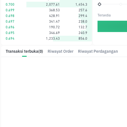
0.700
2,077.61
1,454.3
0.699
368.53
257.6
Tersedia
0.698
428.91
299.4
0.697
341.47
238.0
0.696
190.72
132.7
0.695
346.69
240.9
0.694
1,233.43
856.0
Transaksi terbuka
(0)
Riwayat Order
Riwayat Perdagangan