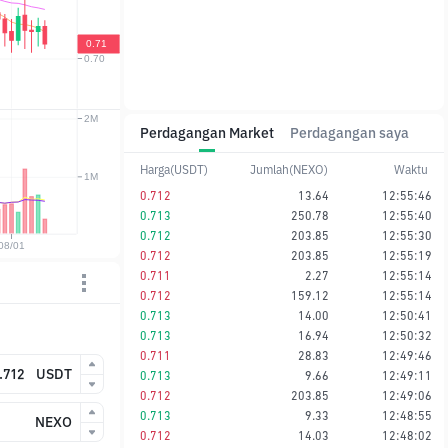
Perdagangan Market
Perdagangan saya
Harga(USDT)
Jumlah(NEXO)
Waktu
0.712
13.64
12:55:46
0.713
250.78
12:55:40
0.712
203.85
12:55:30
0.712
203.85
12:55:19
0.711
2.27
12:55:14
0.712
159.12
12:55:14
0.713
14.00
12:50:41
0.713
16.94
12:50:32
0.711
28.83
12:49:46
USDT
0.713
9.66
12:49:11
0.712
203.85
12:49:06
0.713
9.33
12:48:55
NEXO
0.712
14.03
12:48:02