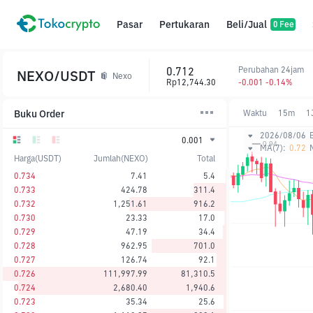
Pasar
Pertukaran
Beli/Jual
0 Fee
0.712
Perubahan 24jam
NEXO/USDT
Nexo
Rp12,744.30
-0.001 -0.14%
Buku Order
Waktu
15m
1
2026/08/06
0.001
MA(7):
0.72
Harga(USDT)
Jumlah(NEXO)
Total
0.734
7.41
5.4
0.733
424.78
311.4
0.732
1,251.61
916.2
0.730
23.33
17.0
0.729
47.19
34.4
0.728
962.95
701.0
0.727
126.74
92.1
0.726
111,997.99
81,310.5
0.724
2,680.40
1,940.6
0.723
35.34
25.6