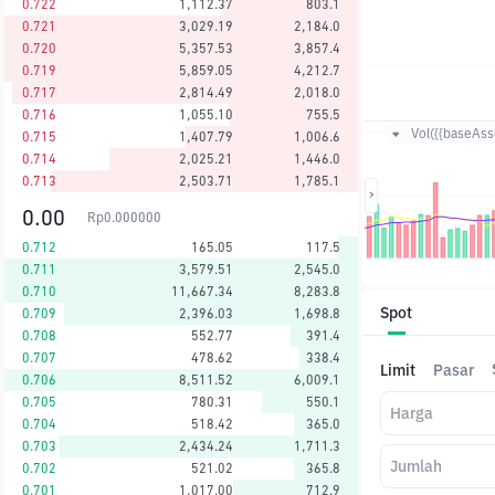
0.722
1,112.37
803.1
0.721
3,029.19
2,184.0
0.720
5,357.53
3,857.4
0.719
5,859.05
4,212.7
0.717
2,814.49
2,018.0
0.716
1,055.10
755.5
Vol({{baseAsse
0.715
1,407.79
1,006.6
0.714
2,025.21
1,446.0
0.713
2,503.71
1,785.1
0.00
Rp
0.000000
0.712
165.05
117.5
0.711
3,579.51
2,545.0
0.710
11,667.34
8,283.8
Spot
0.709
2,396.03
1,698.8
0.708
552.77
391.4
0.707
478.62
338.4
Limit
Pasar
0.706
8,511.52
6,009.1
0.705
780.31
550.1
Harga
0.704
518.42
365.0
0.703
2,434.24
1,711.3
Jumlah
0.702
521.02
365.8
0.701
1,017.00
712.9