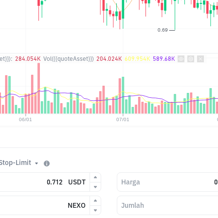
t}}):
284.054K
Vol({{quoteAsset}})
204.024K
609.954K
589.68K
Stop-Limit
USDT
Harga
NEXO
Jumlah