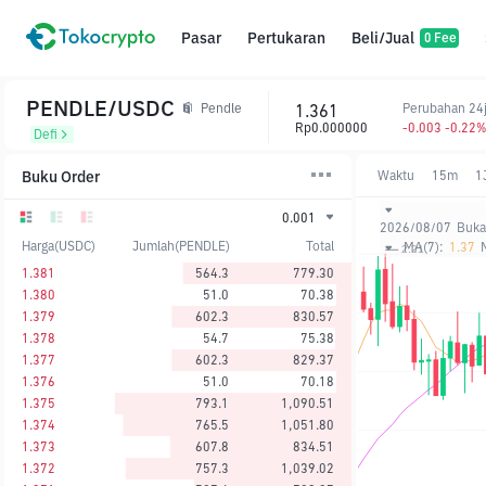
Pasar
Pertukaran
Beli/Jual
0 Fee
PENDLE/USDC
1.361
Perubahan 24
Pendle
Rp0.000000
-0.003 -0.22
Defi
Buku Order
Waktu
15m
1
0.001
2026/08/07
Buka
Harga(USDC)
Jumlah(PENDLE)
Total
MA(7):
1.37
1.381
564.3
779.30
1.380
51.0
70.38
1.379
602.3
830.57
1.378
54.7
75.38
1.377
602.3
829.37
1.376
51.0
70.18
1.375
793.1
1,090.51
1.374
765.5
1,051.80
1.373
607.8
834.51
1.372
757.3
1,039.02