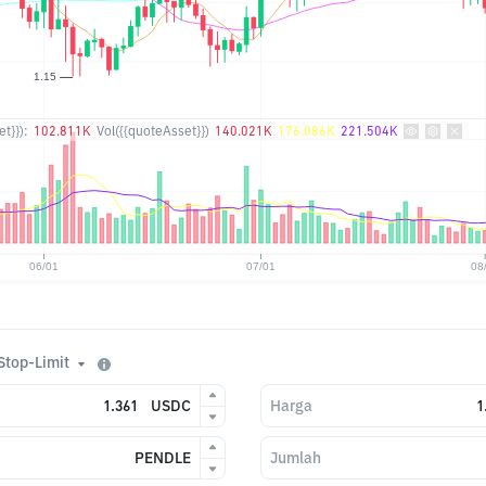
t}}):
102.811K
Vol({{quoteAsset}})
140.021K
176.086K
221.504K
Stop-Limit
USDC
Harga
PENDLE
Jumlah