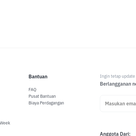
Bantuan
Ingin tetap updat
Berlangganan ne
FAQ
Pusat Bantuan
Biaya Perdagangan
 Week
Anggota Dari
: