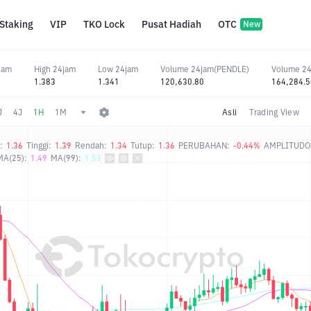
Staking
VIP
TKO Lock
Pusat Hadiah
OTC
New
jam
High 24jam
Low 24jam
Volume 24jam(PENDLE)
Volume 2
%
1.383
1.341
120,630.80
164,284.5
J
4J
1H
1M
Asli
Trading View
:
1.36
Tinggi:
1.39
Rendah:
1.34
Tutup:
1.36
PERUBAHAN:
-0.44%
AMPLITUDO
MA(25):
1.49
MA(99):
1.53