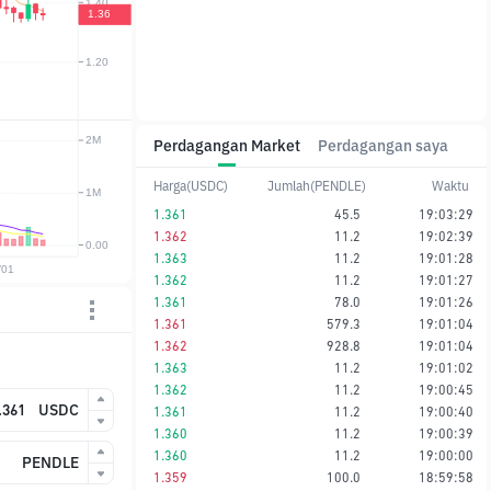
Perdagangan Market
Perdagangan saya
Harga(USDC)
Jumlah(PENDLE)
Waktu
1.361
45.5
19:03:29
1.362
11.2
19:02:39
1.363
11.2
19:01:28
1.362
11.2
19:01:27
1.361
78.0
19:01:26
1.361
579.3
19:01:04
1.362
928.8
19:01:04
1.363
11.2
19:01:02
1.362
11.2
19:00:45
USDC
1.361
11.2
19:00:40
1.360
11.2
19:00:39
1.360
11.2
19:00:00
PENDLE
1.359
100.0
18:59:58