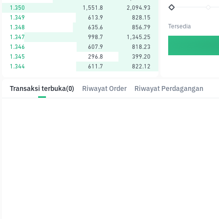
1.350
1,551.8
2,094.93
1.349
613.9
828.15
Tersedia
1.348
635.6
856.79
1.347
998.7
1,345.25
1.346
607.9
818.23
1.345
296.8
399.20
1.344
611.7
822.12
Transaksi terbuka
(0)
Riwayat Order
Riwayat Perdagangan