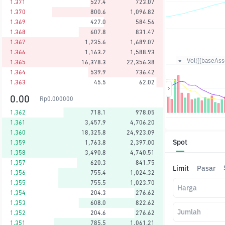
1.371
527.4
723.07
1.370
800.6
1,096.82
1.369
427.0
584.56
1.368
607.8
831.47
1.367
1,235.6
1,689.07
1.366
1,163.2
1,588.93
Vol({{baseAsse
1.365
16,378.3
22,356.38
1.364
539.9
736.42
1.363
45.5
62.02
0.00
Rp
0.000000
1.362
718.1
978.05
1.361
3,457.9
4,706.20
1.360
18,325.8
24,923.09
Spot
1.359
1,763.8
2,397.00
1.358
3,490.8
4,740.51
1.357
620.3
841.75
Limit
Pasar
1.356
755.4
1,024.32
1.355
755.5
1,023.70
Harga
1.354
204.3
276.62
1.353
608.0
822.62
Jumlah
1.352
204.6
276.62
1.351
785.5
1,061.21