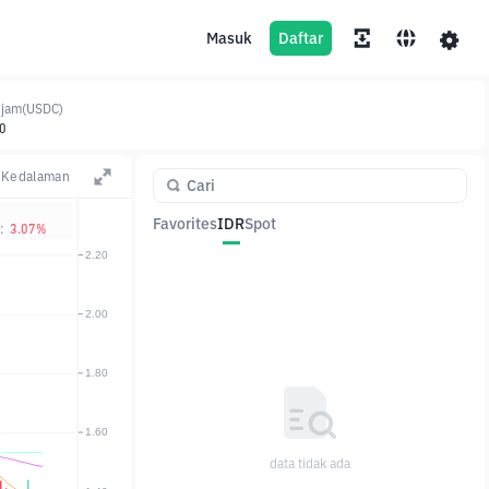
Masuk
Daftar
4jam(USDC)
0
Kedalaman
Favorites
IDR
Spot
:
3.07%
Pasangan
Harga
Ubah
data tidak ada