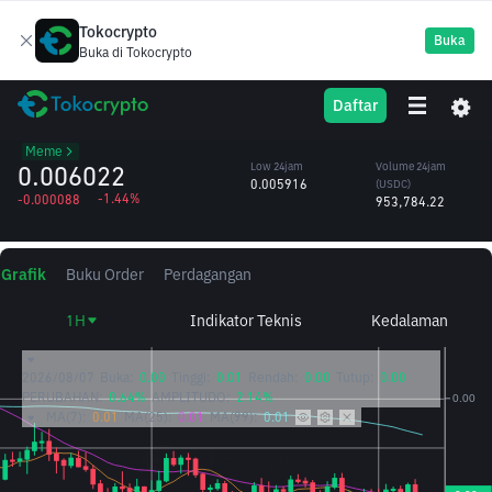
Tokocrypto
Buka
Buka di Tokocrypto
Pudgy
PENGU
High 24jam
Volume 24jam
Daftar
Penguins
0.006207
(PENGU)
/USDC
157.18M
Meme
0.006022
Low 24jam
Volume 24jam
0.005916
(USDC)
-1.44%
-0.000088
953,784.22
Grafik
Buku Order
Perdagangan
1H
Indikator Teknis
Kedalaman
2026/08/07
Buka:
0.00
Tinggi:
0.01
Rendah:
0.00
Tutup:
0.00
PERUBAHAN:
0.64%
AMPLITUDO:
2.14%
MA(7):
0.01
MA(25):
0.01
MA(99):
0.01