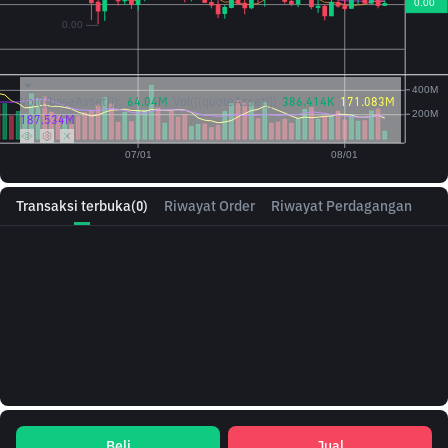
Vol({{baseAsset}}):
64.04M
Vol({{quoteAsset}})
386.414K
171.083M
187.534M
Transaksi terbuka
(0)
Riwayat Order
Riwayat Perdagangan
Beli
Jual