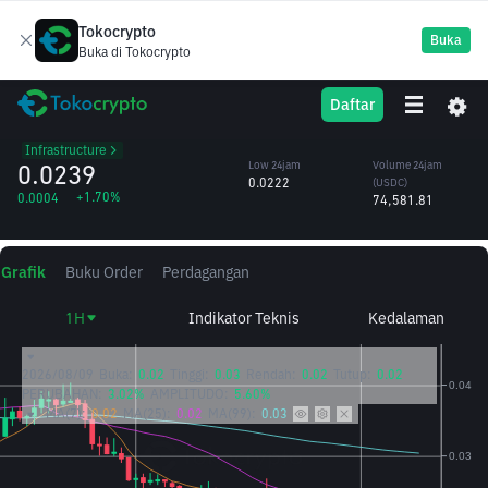
Tokocrypto
Buka
Buka di Tokocrypto
PHA
High 24jam
Volume 24jam
Daftar
Phala.Network
0.0244
(PHA)
/USDC
3.19M
Infrastructure
0.0239
Low 24jam
Volume 24jam
0.0222
(USDC)
+1.70%
0.0004
74,581.81
Grafik
Buku Order
Perdagangan
1H
Indikator Teknis
Kedalaman
2026/08/09
Buka:
0.02
Tinggi:
0.03
Rendah:
0.02
Tutup:
0.02
PERUBAHAN:
3.02%
AMPLITUDO:
5.60%
MA(7):
0.02
MA(25):
0.02
MA(99):
0.03