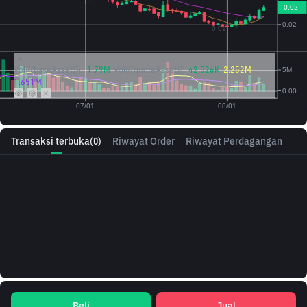
Vol({{baseAsset}}):
1.79M
Vol({{quoteAsset}})
42.526K
2.252M
1.651M
Transaksi terbuka
(0)
Riwayat Order
Riwayat Perdagangan
Beli
Jual