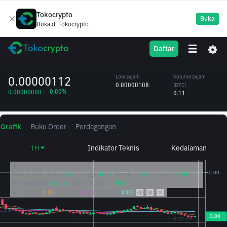
Tokocrypto
Buka
Buka di Tokocrypto
Polygon Ecosystem
POL
High 24jam
Volume 24jam
Daftar
Token
0.00000113
(POL)
/BTC
102,673.00
0.00000112
Low 24jam
Volume 24jam
0.00000108
(BTC)
0.00%
0.00000000
0.11
Grafik
Buku Order
Perdagangan
1H
Indikator Teknis
Kedalaman
2026/07/31
Buka:
0.00
Tinggi:
0.01
Rendah:
0.00
Tutup:
0.00
PERUBAHAN:
0.90%
AMPLITUDO:
0.90%
MA(7):
0.00
MA(25):
0.00
MA(99):
0.00