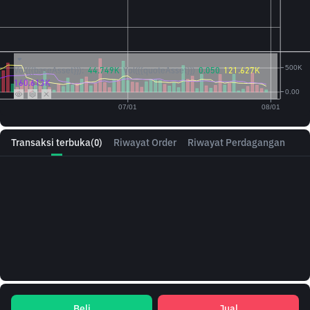
Vol({{baseAsset}}):
44.749K
Vol({{quoteAsset}})
0.050
121.627K
160.613K
Transaksi terbuka
(0)
Riwayat Order
Riwayat Perdagangan
Beli
Jual