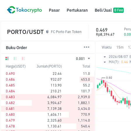
Pasar
Pertukaran
Beli/Jual
0 Fee
0.469
Per
PORTO/USDT
FC Porto Fan Token
Rp8,394.67
0.0
Buku Order
Waktu
15m
1
2026/08/07
0.001
MA(7):
0.46
Harga(USDT)
Jumlah(PORTO)
Total
0.490
22.44
11.0
0.486
932.07
453.0
0.485
113.90
55.2
0.484
210.21
101.7
0.483
6,084.97
2,939.0
0.482
3,904.67
1,882.1
0.481
7,139.38
3,434.0
0.480
1,606.11
770.9
0.479
2,325.60
1,114.0
0.478
1,130.61
540.4