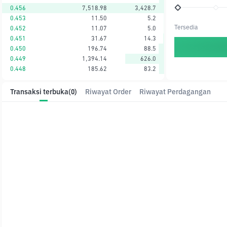
0.456
7,518.98
3,428.7
0.453
11.50
5.2
Tersedia
0.452
11.07
5.0
0.451
31.67
14.3
0.450
196.74
88.5
0.449
1,394.14
626.0
0.448
185.62
83.2
Transaksi terbuka
(0)
Riwayat Order
Riwayat Perdagangan