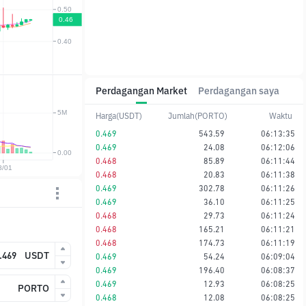
Perdagangan Market
Perdagangan saya
Harga(USDT)
Jumlah(PORTO)
Waktu
0.469
543.59
06:13:35
0.469
24.08
06:12:06
0.468
85.89
06:11:44
0.468
20.83
06:11:38
0.469
302.78
06:11:26
0.469
36.10
06:11:25
0.468
29.73
06:11:24
0.468
165.21
06:11:21
0.468
174.73
06:11:19
USDT
0.469
54.24
06:09:04
0.469
196.40
06:08:37
0.469
12.93
06:08:25
PORTO
0.468
12.08
06:08:25