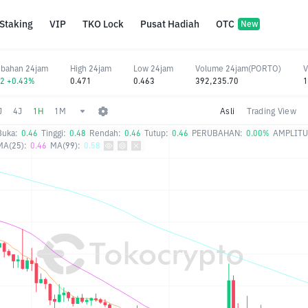
Staking
VIP
TKO Lock
Pusat Hadiah
OTC
New
ubahan 24jam
High 24jam
Low 24jam
Volume 24jam(PORTO)
V
02 +0.43%
0.471
0.463
392,235.70
1
J
4J
1H
1M
Asli
Trading View
Buka:
0.46
Tinggi:
0.48
Rendah:
0.46
Tutup:
0.46
PERUBAHAN:
0.00%
AMPLITU
MA(25):
0.46
MA(99):
0.58