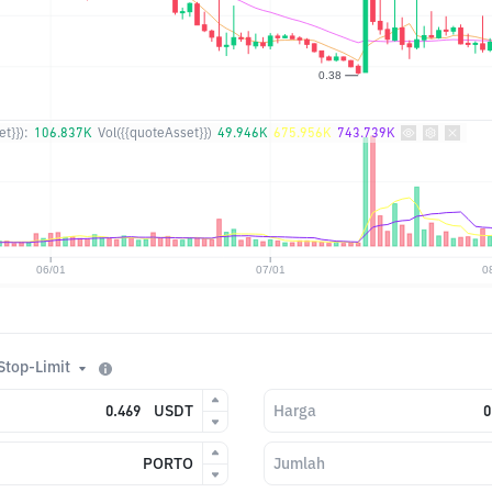
t}}):
106.837K
Vol({{quoteAsset}})
49.946K
675.956K
743.739K
Stop-Limit
USDT
Harga
PORTO
Jumlah