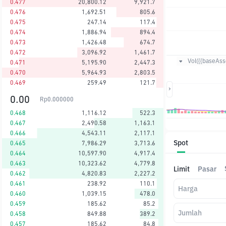
0.477
20,800.12
9,921.7
0.476
1,692.51
805.6
0.475
247.14
117.4
0.474
1,886.94
894.4
0.473
1,426.48
674.7
0.472
3,096.92
1,461.7
Vol({{baseAsse
0.471
5,195.90
2,447.3
0.470
5,964.93
2,803.5
0.469
259.49
121.7
0.00
Rp
0.000000
0.468
1,116.12
522.3
0.467
2,490.58
1,163.1
0.466
4,543.11
2,117.1
Spot
0.465
7,986.29
3,713.6
0.464
10,597.90
4,917.4
0.463
10,323.62
4,779.8
Limit
Pasar
0.462
4,820.83
2,227.2
0.461
238.92
110.1
Harga
0.460
1,039.15
478.0
0.459
185.62
85.2
Jumlah
0.458
849.88
389.2
0.457
185.62
84.8