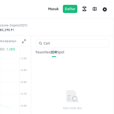
Masuk
Daftar
olume 24jam(USDT)
83,290.91
Kedalaman
DO:
1.28%
Favorites
IDR
Spot
Pasangan
Harga
Ubah
data tidak ada