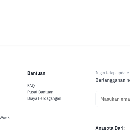
Bantuan
Ingin tetap updat
Berlangganan ne
FAQ
Pusat Bantuan
Biaya Perdagangan
 Week
Anggota Dari
: