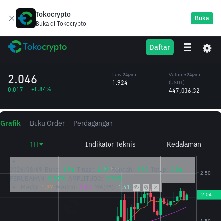
Tokocrypto
Buka
Buka di Tokocrypto
PROM
High 24jam
Volume 24jam
Daftar
Prometeus
2.081
(PROM)
/USDT
225,125.08
2.046
Low 24jam
Volume 24jam
1.924
(USDT)
+0.84%
0.017
447,036.32
Grafik
Buku Order
Perdagangan
1H
Indikator Teknis
Kedalaman
2026/08/09
Buka:
1.94
Tinggi:
2.09
Rendah:
1.93
Tutup:
2.04
PERUBAHAN:
5.57%
AMPLITUDO:
7.79%
MA(7):
1.97
MA(25):
1.80
MA(99):
1.41