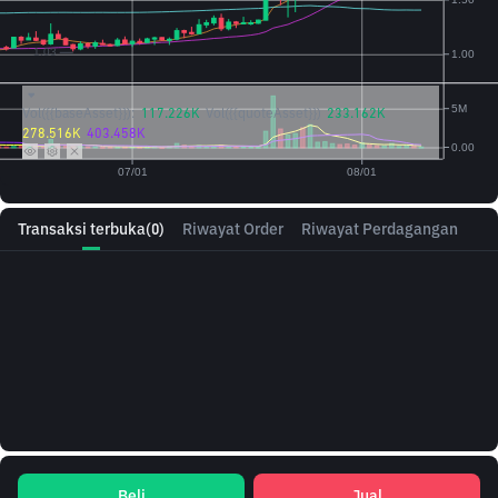
Vol({{baseAsset}}):
117.226K
Vol({{quoteAsset}})
233.162K
278.516K
403.458K
Transaksi terbuka
(0)
Riwayat Order
Riwayat Perdagangan
Beli
Jual