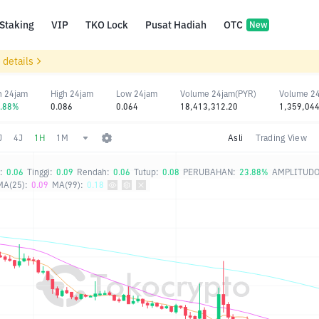
Staking
VIP
TKO Lock
Pusat Hadiah
OTC
New
 details
n 24jam
High 24jam
Low 24jam
Volume 24jam(PYR)
Volume 2
3.88%
0.086
0.064
18,413,312.20
1,359,044
J
4J
1H
1M
Asli
Trading View
:
0.06
Tinggi:
0.09
Rendah:
0.06
Tutup:
0.08
PERUBAHAN:
23.88%
AMPLITUDO
MA(25):
0.09
MA(99):
0.18