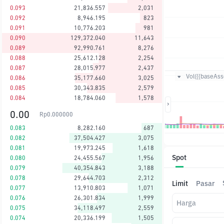
0.093
21,836.557
2,031
0.092
8,946.195
823
0.091
10,776.203
981
0.090
129,372.040
11,643
0.089
92,990.761
8,276
0.088
25,612.128
2,254
0.087
28,015.977
2,437
Vol({{baseAsse
0.086
35,177.660
3,025
0.085
30,343.835
2,579
0.084
18,784.060
1,578
0.00
Rp
0.000000
0.083
8,282.160
687
0.082
37,504.427
3,075
0.081
19,973.245
1,618
Spot
0.080
24,455.567
1,956
0.079
40,354.843
3,188
0.078
29,644.703
2,312
Limit
Pasar
0.077
13,910.803
1,071
0.076
26,301.834
1,999
Harga
0.075
34,118.497
2,559
0.074
20,336.199
1,505