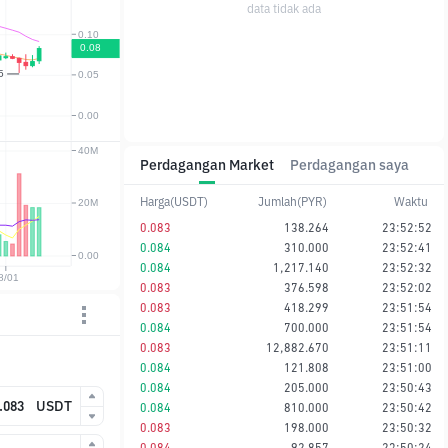
data tidak ada
Perdagangan Market
Perdagangan saya
Harga(USDT)
Jumlah(PYR)
Waktu
0.083
138.264
23:52:52
0.084
310.000
23:52:41
0.084
1,217.140
23:52:32
0.083
376.598
23:52:02
0.083
418.299
23:51:54
0.084
700.000
23:51:54
0.083
12,882.670
23:51:11
0.084
121.808
23:51:00
0.084
205.000
23:50:43
USDT
0.084
810.000
23:50:42
0.083
198.000
23:50:32
0.084
92.857
23:50:24