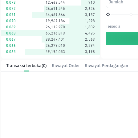
Jumlah
0.073
12,463.544
910
0.072
36,611.545
2,636
0.071
44,469.666
3,157
0.070
19,967.186
1,398
Tersedia
0.069
26,113.970
1,802
0.068
65,216.813
4,435
0.067
38,247.401
2,563
0.066
36,279.010
2,394
0.065
49,193.053
3,198
Transaksi terbuka
(0)
Riwayat Order
Riwayat Perdagangan