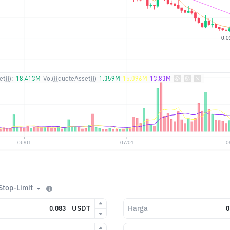
t}}):
18.413M
Vol({{quoteAsset}})
1.359M
15.096M
13.83M
Stop-Limit
USDT
Harga