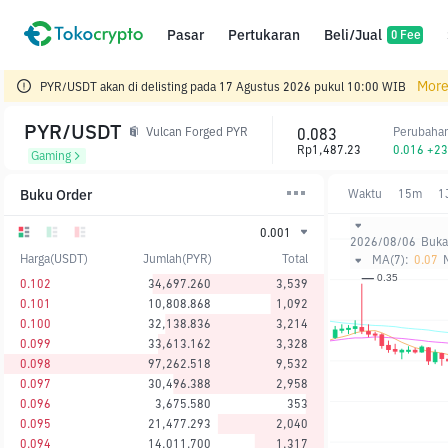
Pasar
Pertukaran
Beli/Jual
0 Fee
More
PYR/USDT akan di delisting pada 17 Agustus 2026 pukul 10:00 WIB
PYR/USDT
0.083
Perubaha
Vulcan Forged PYR
Rp1,487.23
0.016 +2
Gaming
Buku Order
Waktu
15m
1
0.001
2026/08/06
Buka
Harga(USDT)
Jumlah(PYR)
Total
MA(7):
0.07
0.102
34,697.260
3,539
0.101
10,808.868
1,092
0.100
32,138.836
3,214
0.099
33,613.162
3,328
0.098
97,262.518
9,532
0.097
30,496.388
2,958
0.096
3,675.580
353
0.095
21,477.293
2,040
0.094
14,011.700
1,317