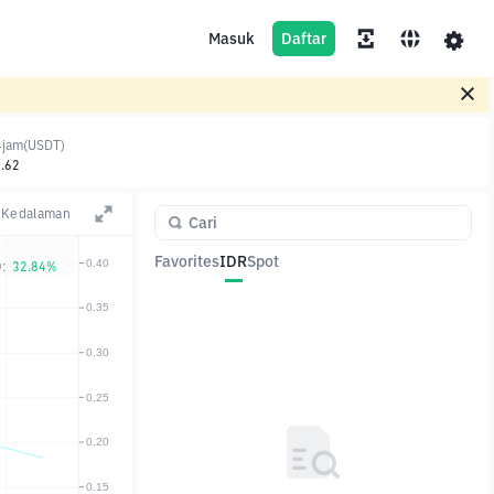
Masuk
Daftar
4jam(USDT)
.62
Kedalaman
Favorites
IDR
Spot
:
32.84%
Pasangan
Harga
Ubah