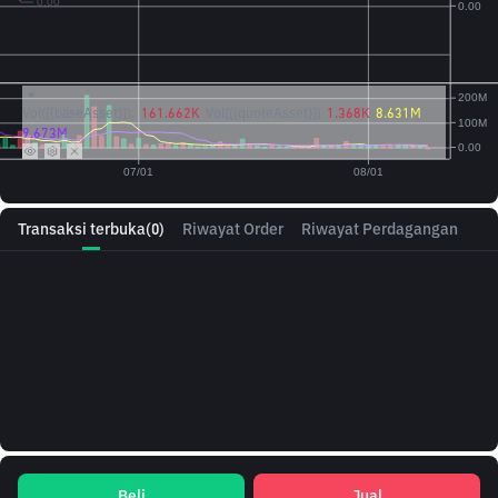
Vol({{baseAsset}}):
161.662K
Vol({{quoteAsset}})
1.368K
8.631M
9.673M
Transaksi terbuka
(0)
Riwayat Order
Riwayat Perdagangan
Beli
Jual