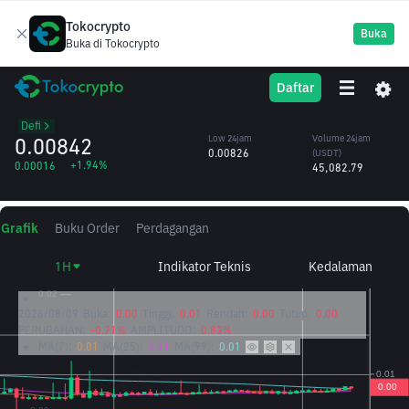
Tokocrypto
Buka
Buka di Tokocrypto
QUICK
High 24jam
Volume 24jam
Daftar
QuickSwap
0.00850
(QUICK)
/USDT
5.37M
Defi
0.00842
Low 24jam
Volume 24jam
0.00826
(USDT)
+1.94%
0.00016
45,082.79
Grafik
Buku Order
Perdagangan
1H
Indikator Teknis
Kedalaman
2026/08/09
Buka:
0.00
Tinggi:
0.01
Rendah:
0.00
Tutup:
0.00
PERUBAHAN:
-0.71%
AMPLITUDO:
0.83%
MA(7):
0.01
MA(25):
0.01
MA(99):
0.01