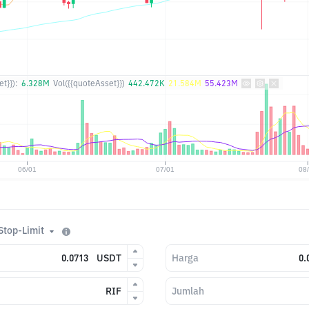
t}}):
6.328M
Vol({{quoteAsset}})
442.472K
21.584M
55.423M
Stop-Limit
USDT
Harga
RIF
Jumlah