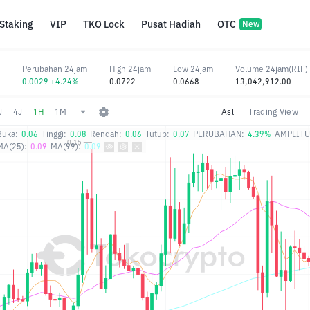
Staking
VIP
TKO Lock
Pusat Hadiah
OTC
New
Perubahan 24jam
High 24jam
Low 24jam
Volume 24jam(RIF)
0.0029 +4.24%
0.0722
0.0668
13,042,912.00
J
4J
1H
1M
Asli
Trading View
Buka:
0.06
Tinggi:
0.08
Rendah:
0.06
Tutup:
0.07
PERUBAHAN:
4.39%
AMPLITU
MA(25):
0.09
MA(99):
0.09