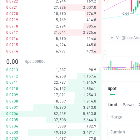
0.0722
2,344
169.2
0.0721
27,836
2,007.0
0.0720
10,790
776.9
0.0719
5,769
414.8
0.0718
12,334
885.6
0.0717
31,041
2,225.6
Vol({{baseAsse
0.0716
5,790
414.6
0.0715
6,224
445.0
0.0714
6,997
499.6
0.00
Rp
0.000000
0.0713
1,387
98.9
0.0712
16,258
1,157.6
0.0711
22,727
1,615.9
Spot
0.0710
26,142
1,856.1
0.0709
17,691
1,254.3
0.0708
18,559
1,314.0
Limit
Pasar
0.0707
45,870
3,243.0
0.0706
82,349
5,813.8
Harga
0.0705
37,508
2,644.3
0.0704
1,888
132.9
Jumlah
0.0703
49,660
3,491.1
0.0702
1,097
77.0