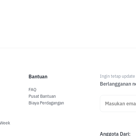
Bantuan
Ingin tetap updat
Berlangganan ne
FAQ
Pusat Bantuan
Biaya Perdagangan
 Week
Anggota Dari
: