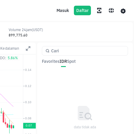
Masuk
Daftar
Volume 24jam(USDT)
899,775.60
Kedalaman
DO:
5.86%
Favorites
IDR
Spot
Pasangan
Harga
Ubah
data tidak ada