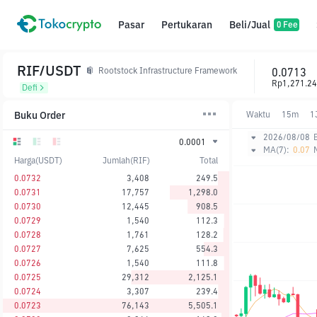
Pasar
Pertukaran
Beli/Jual
0 Fee
RIF/USDT
0.0713
Rootstock Infrastructure Framework
Rp1,271.24
Defi
Buku Order
Waktu
15m
1
2026/08/08
0.0001
MA(7):
0.07
Harga(USDT)
Jumlah(RIF)
Total
0.0732
3,408
249.5
0.0731
17,757
1,298.0
0.0730
12,445
908.5
0.0729
1,540
112.3
0.0728
1,761
128.2
0.0727
7,625
554.3
0.0726
1,540
111.8
0.0725
29,312
2,125.1
0.0724
3,307
239.4
0.0723
76,143
5,505.1