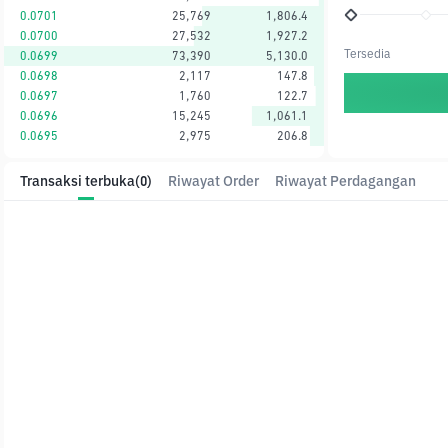
0.0701
25,769
1,806.4
0.0700
27,532
1,927.2
Tersedia
0.0699
73,390
5,130.0
0.0698
2,117
147.8
0.0697
1,760
122.7
0.0696
15,245
1,061.1
0.0695
2,975
206.8
Transaksi terbuka
(0)
Riwayat Order
Riwayat Perdagangan