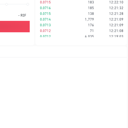
0.0715
183
12:22:10
0.0716
185
12:21:32
0.0715
138
12:21:28
-
RIF
0.0714
1,779
12:21:09
0.0713
176
12:21:09
0.0712
71
12:21:08
0.0712
4,035
12:19:03
0.0711
1,406
12:18:09