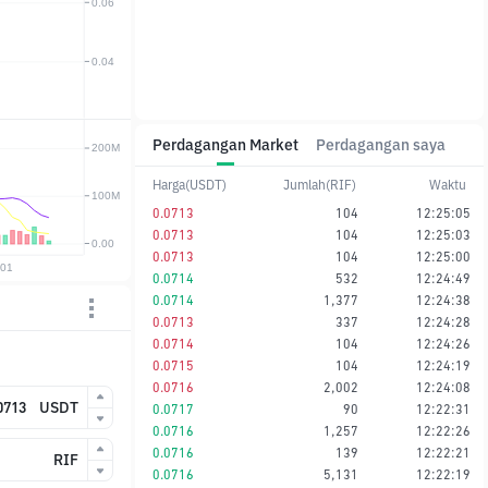
Perdagangan Market
Perdagangan saya
Harga(USDT)
Jumlah(RIF)
Waktu
0.0713
104
12:25:05
0.0713
104
12:25:03
0.0713
104
12:25:00
0.0714
532
12:24:49
0.0714
1,377
12:24:38
0.0713
337
12:24:28
0.0714
104
12:24:26
0.0715
104
12:24:19
0.0716
2,002
12:24:08
USDT
0.0717
90
12:22:31
0.0716
1,257
12:22:26
0.0716
139
12:22:21
RIF
0.0716
5,131
12:22:19